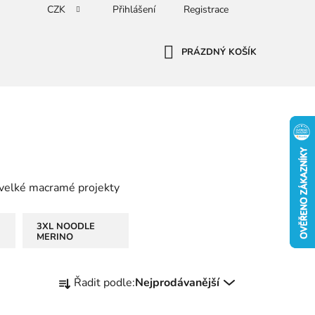
CZK
Přihlášení
Registrace
PRÁZDNÝ KOŠÍK
NÁKUPNÍ
KOŠÍK
velké macramé projekty
3XL NOODLE
MERINO
Ř
Řadit podle:
Nejprodávanější
a
z