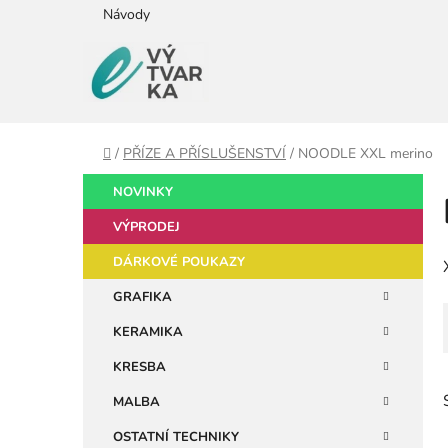
Přejít
Návody
na
obsah
Domů
/
PŘÍZE A PŘÍSLUŠENSTVÍ
/
NOODLE XXL merino
P
K
Přeskočit
NOVINKY
a
kategorie
o
t
VÝPRODEJ
s
e
t
DÁRKOVÉ POUKAZY
g
r
o
GRAFIKA
a
r
KERAMIKA
i
n
e
n
KRESBA
í
MALBA
p
OSTATNÍ TECHNIKY
a