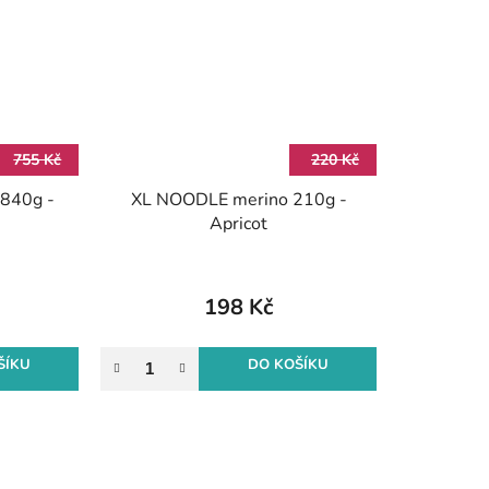
755 Kč
220 Kč
840g -
XL NOODLE merino 210g -
Apricot
198 Kč
ŠÍKU
DO KOŠÍKU