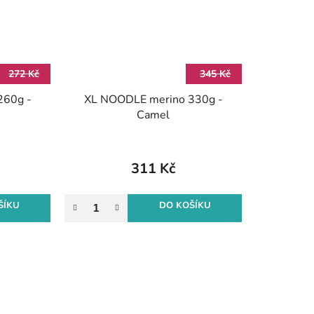
272 Kč
345 Kč
260g -
XL NOODLE merino 330g -
Camel
311 Kč
ŠÍKU
DO KOŠÍKU