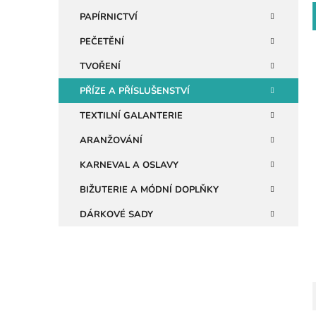
n
PAPÍRNICTVÍ
e
PEČETĚNÍ
l
TVOŘENÍ
PŘÍZE A PŘÍSLUŠENSTVÍ
i
TEXTILNÍ GALANTERIE
ARANŽOVÁNÍ
KARNEVAL A OSLAVY
BIŽUTERIE A MÓDNÍ DOPLŇKY
DÁRKOVÉ SADY