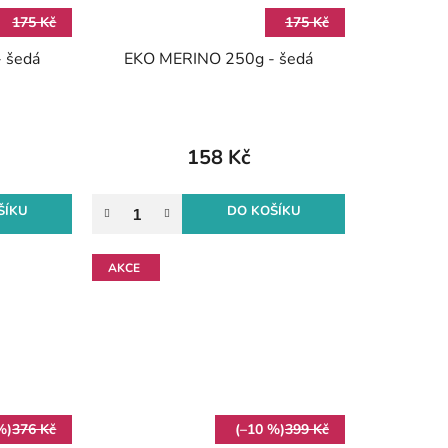
175 Kč
175 Kč
 šedá
EKO MERINO 250g - šedá
158 Kč
ŠÍKU
DO KOŠÍKU
AKCE
%)
376 Kč
(–10 %)
399 Kč