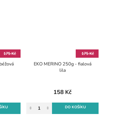
175 Kč
175 Kč
béžová
EKO MERINO 250g - fialová
lila
158 Kč
ŠÍKU
DO KOŠÍKU