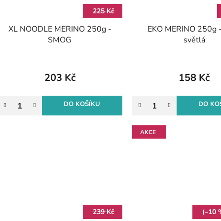
225 Kč
XL NOODLE MERINO 250g -
EKO MERINO 250g -
SMOG
světlá
203 Kč
158 Kč
DO KOŠÍKU
DO KO
AKCE
239 Kč
(–10 