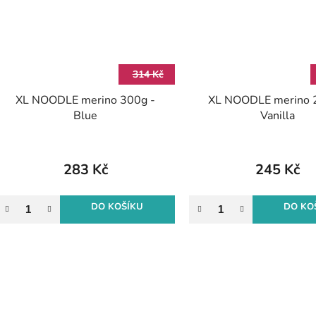
314 Kč
XL NOODLE merino 300g -
XL NOODLE merino 
Blue
Vanilla
283 Kč
245 Kč
DO KOŠÍKU
DO KO