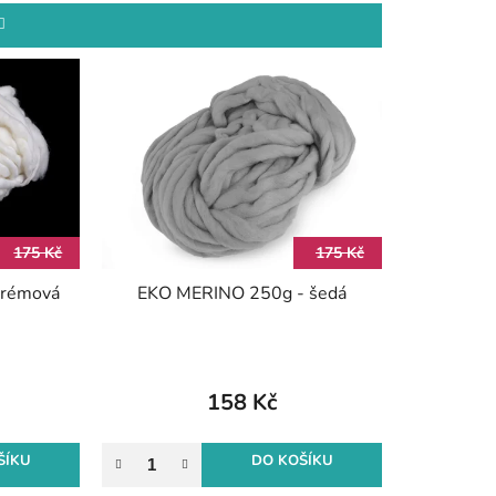
e
n
í
p
r
o
d
u
k
175 Kč
175 Kč
t
krémová
EKO MERINO 250g - šedá
ů
158 Kč
ŠÍKU
DO KOŠÍKU