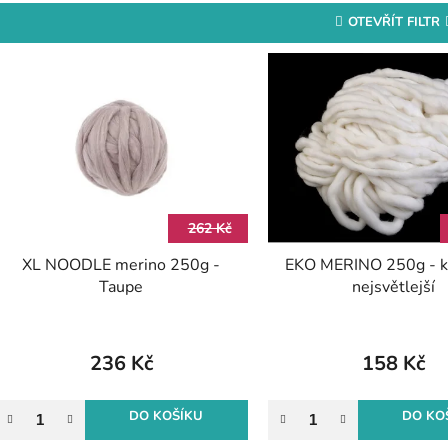
OTEVŘÍT FILTR
V
ý
p
s
p
r
262 Kč
o
XL NOODLE merino 250g -
EKO MERINO 250g - 
d
Taupe
nejsvětlejší
u
k
t
236 Kč
158 Kč
ů
DO KOŠÍKU
DO KO