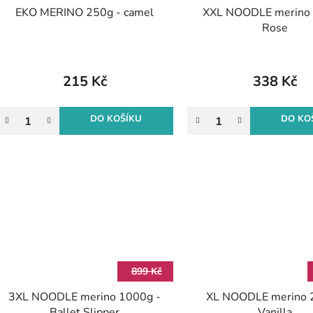
EKO MERINO 250g - camel
XXL NOODLE merino 
Rose
215 Kč
338 Kč
DO KOŠÍKU
DO KO
899 Kč
3XL NOODLE merino 1000g -
XL NOODLE merino 
Ballet Slipper
Vanilla