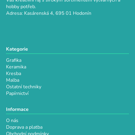
t
í
hobby potřeb.
p
í
Adresa: Kasárenská 4, 695 01 Hodonín
r
v
k
y
v
Kategorie
ý
p
Grafika
i
Keramika
s
Kresba
u
Malba
Ostatní techniky
Papírnictví
Informace
O nás
Doprava a platba
Obchodní podmínky