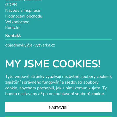
GDPR
Návody a inspirace
Hodnocení obchodu
Velkoobchod
Kontakt
Kontakt
objednavky@e-vytvarka.cz
+420 725 657 656
+420 776 848 482
MY JSME COOKIES!
Facebook
Tyto webové stránky využívají nezbytné soubory cookie k
zajištění správného fungování a sledovací soubory
cookie, abychom pochopili, jak s nimi komunikujete. Ty
Velkoobchod s korálky a komponenty
Tvořit je radost
budou nastaveny až po odsouhlasení souborů
cookie
.
NASTAVENÍ