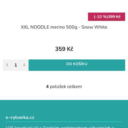
(–10 %)
399 Kč
XXL NOODLE merino 500g - Snow White
359 Kč
DO KOŠÍKU
4
položek celkem
O
v
l
Z
á
á
d
p
e-vytvarka.cz
a
a
c
Váš kreativní ráj s širokým sortimentem výtvarných a