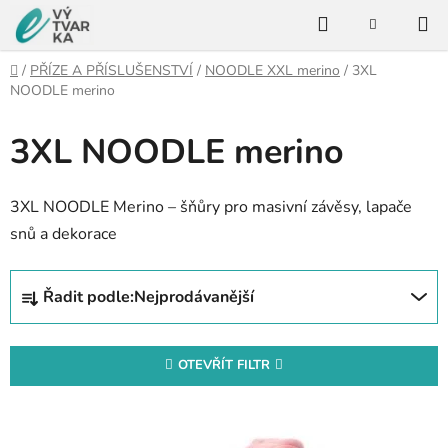
Přejít
Hledat
na
NÁKUPNÍ
KOŠÍK
obsah
Domů
/
PŘÍZE A PŘÍSLUŠENSTVÍ
/
NOODLE XXL merino
/
3XL
NOODLE merino
3XL NOODLE merino
3XL NOODLE Merino – šňůry pro masivní závěsy, lapače
snů a dekorace
Ř
Řadit podle:
Nejprodávanější
a
z
e
OTEVŘÍT FILTR
n
V
í
ý
p