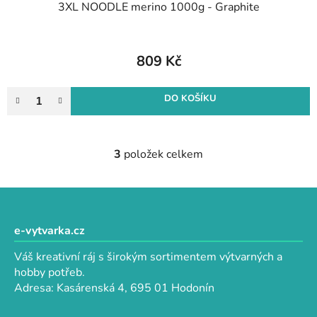
3XL NOODLE merino 1000g - Graphite
809 Kč
DO KOŠÍKU
3
položek celkem
O
v
l
Z
á
á
d
p
e-vytvarka.cz
a
a
c
Váš kreativní ráj s širokým sortimentem výtvarných a
t
í
hobby potřeb.
p
í
Adresa: Kasárenská 4, 695 01 Hodonín
r
v