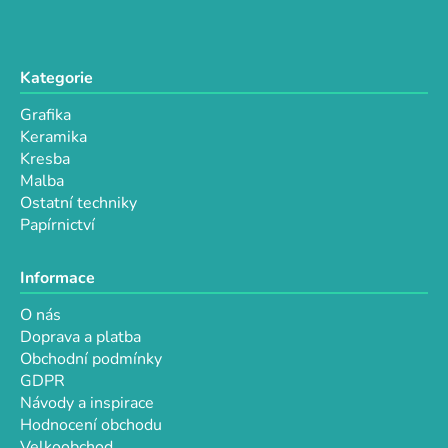
k
y
v
Kategorie
ý
p
Grafika
i
Keramika
s
Kresba
u
Malba
Ostatní techniky
Papírnictví
Informace
O nás
Doprava a platba
Obchodní podmínky
GDPR
Návody a inspirace
Hodnocení obchodu
Velkoobchod