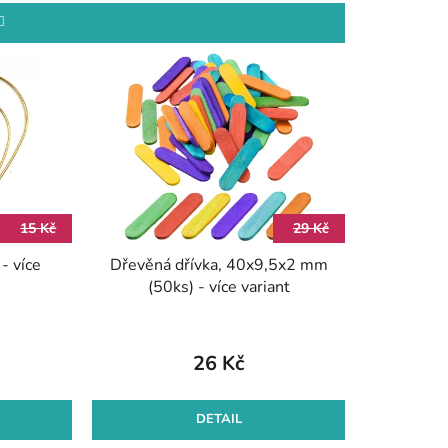
e
n
í
p
r
o
d
u
k
15 Kč
29 Kč
t
- více
Dřevěná dřívka, 40x9,5x2 mm
ů
(50ks) - více variant
26 Kč
DETAIL