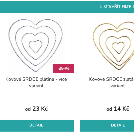
OTEVŘÍT FILTR
V
ý
p
s
p
r
25 Kč
o
Kovové SRDCE platina - více
Kovové SRDCE zlatá 
d
variant
variant
u
k
t
23 Kč
14 Kč
od
od
ů
DETAIL
DETAIL