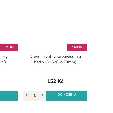
25 Kč
169 Kč
epky
Dřevěná větev se závěsem a
uhů
háčky (395x66x29mm)
152 Kč
DO KOŠÍKU