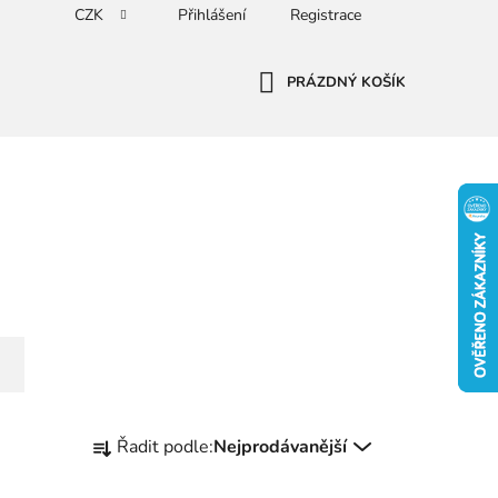
CZK
Přihlášení
Registrace
PRÁZDNÝ KOŠÍK
NÁKUPNÍ
KOŠÍK
Ř
Řadit podle:
Nejprodávanější
a
z