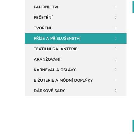
n
PAPÍRNICTVÍ
e
PEČETĚNÍ
l
TVOŘENÍ
PŘÍZE A PŘÍSLUŠENSTVÍ
i
TEXTILNÍ GALANTERIE
ARANŽOVÁNÍ
KARNEVAL A OSLAVY
BIŽUTERIE A MÓDNÍ DOPLŇKY
DÁRKOVÉ SADY