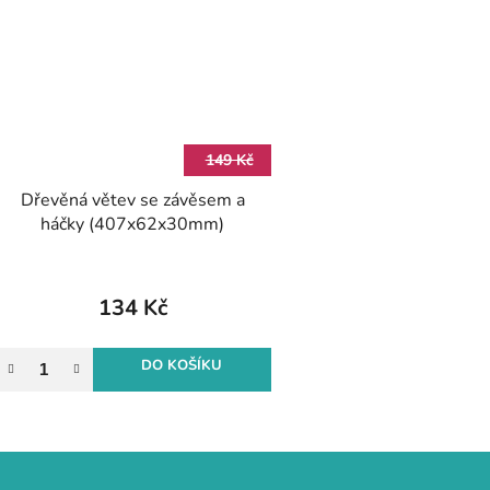
149 Kč
Dřevěná větev se závěsem a
háčky (407x62x30mm)
134 Kč
DO KOŠÍKU
O
v
l