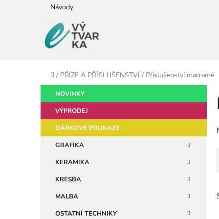
Přejít
Návody
na
obsah
Domů
/
PŘÍZE A PŘÍSLUŠENSTVÍ
/
Příslušenství macramé
P
K
Přeskočit
NOVINKY
a
kategorie
o
t
VÝPRODEJ
s
e
t
DÁRKOVÉ POUKAZY
g
r
o
GRAFIKA
a
r
KERAMIKA
i
n
e
n
KRESBA
í
MALBA
p
OSTATNÍ TECHNIKY
a