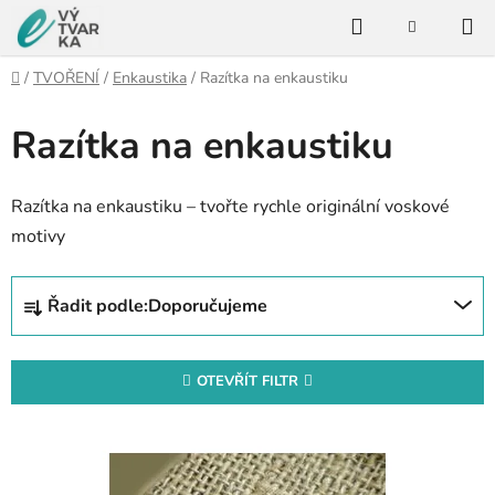
Přejít
Hledat
na
NÁKUPNÍ
KOŠÍK
obsah
Domů
/
TVOŘENÍ
/
Enkaustika
/
Razítka na enkaustiku
Razítka na enkaustiku
Razítka na enkaustiku – tvořte rychle originální voskové
motivy
Ř
Řadit podle:
Doporučujeme
a
z
e
OTEVŘÍT FILTR
n
V
í
ý
p
p
r