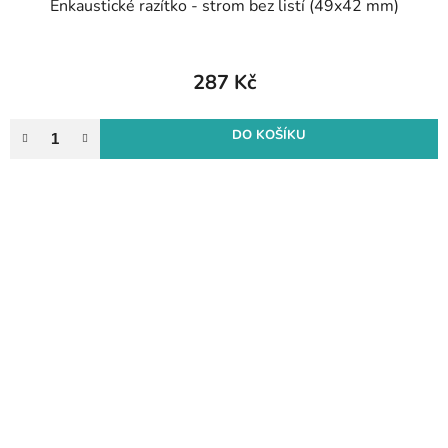
Enkaustické razítko - strom bez listí (49x42 mm)
287 Kč
DO KOŠÍKU