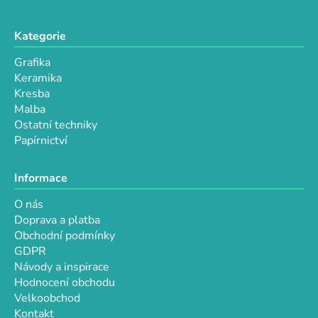
y
v
Kategorie
ý
p
Grafika
i
Keramika
s
Kresba
u
Malba
Ostatní techniky
Papírnictví
Informace
O nás
Doprava a platba
Obchodní podmínky
GDPR
Návody a inspirace
Hodnocení obchodu
Velkoobchod
Kontakt