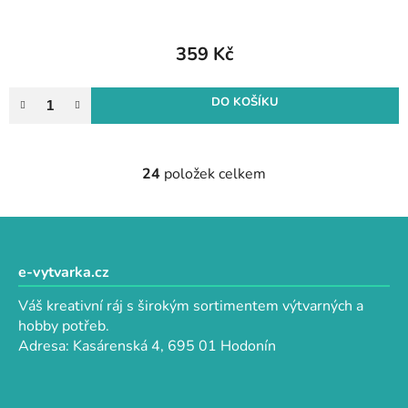
359 Kč
DO KOŠÍKU
24
položek celkem
O
v
l
Z
á
á
d
p
e-vytvarka.cz
a
a
c
Váš kreativní ráj s širokým sortimentem výtvarných a
t
í
hobby potřeb.
p
í
Adresa: Kasárenská 4, 695 01 Hodonín
r
v
k