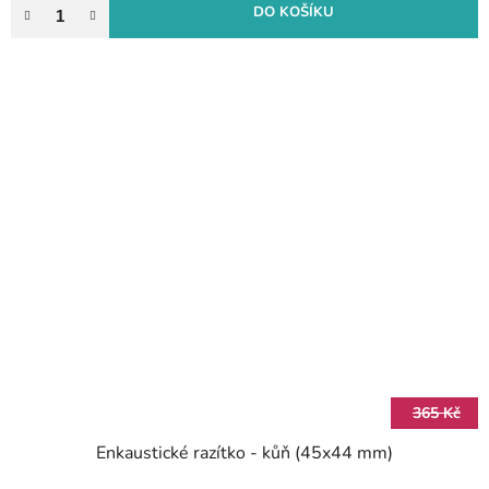
DO KOŠÍKU
365 Kč
Enkaustické razítko - kůň (45x44 mm)