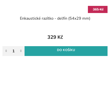
365 Kč
Enkaustické razítko - delfín (54x29 mm)
329 Kč
DO KOŠÍKU