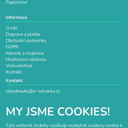
Papírnictví
Informace
O nás
Doprava a platba
Obchodní podmínky
GDPR
Návody a inspirace
Hodnocení obchodu
Velkoobchod
Kontakt
Kontakt
objednavky@e-vytvarka.cz
+420 725 657 656
+420 776 848 482
MY JSME COOKIES!
Facebook
Tyto webové stránky využívají nezbytné soubory cookie k