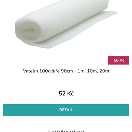
s
d
p
u
r
k
o
t
d
ů
u
k
t
58 Kč
ů
Vatelín 100g šíře 90cm - 1m, 10m, 20m
52 Kč
DETAIL