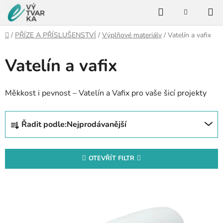
Přejít
Hledat
na
NÁKUPNÍ
KOŠÍK
obsah
Domů
/
PŘÍZE A PŘÍSLUŠENSTVÍ
/
Výplňové materiály
/
Vatelín a vafix
Vatelín a vafix
Měkkost i pevnost – Vatelín a Vafix pro vaše šicí projekty
Ř
Řadit podle:
Nejprodávanější
a
z
e
OTEVŘÍT FILTR
n
V
í
ý
p
p
r
i
o