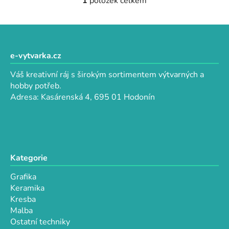
1
položek celkem
O
v
l
Z
á
á
d
p
e-vytvarka.cz
a
a
c
Váš kreativní ráj s širokým sortimentem výtvarných a
t
í
hobby potřeb.
p
í
Adresa: Kasárenská 4, 695 01 Hodonín
r
v
k
y
v
Kategorie
ý
p
Grafika
i
Keramika
s
Kresba
u
Malba
Ostatní techniky