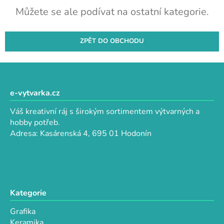
Můžete se ale podívat na ostatní kategorie.
ZPĚT DO OBCHODU
Z
á
p
e-vytvarka.cz
a
Váš kreativní ráj s širokým sortimentem výtvarných a
t
hobby potřeb.
í
Adresa: Kasárenská 4, 695 01 Hodonín
Kategorie
Grafika
Keramika