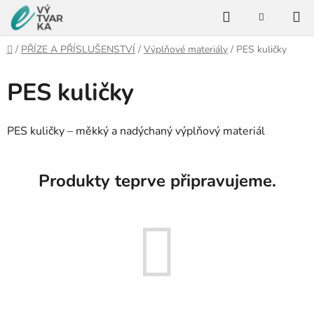
Přejít
Hledat
na
NÁKUPNÍ
KOŠÍK
obsah
Domů
/
PŘÍZE A PŘÍSLUŠENSTVÍ
/
Výplňové materiály
/
PES kuličky
PES kuličky
PES kuličky – měkký a nadýchaný výplňový materiál
Produkty teprve připravujeme.