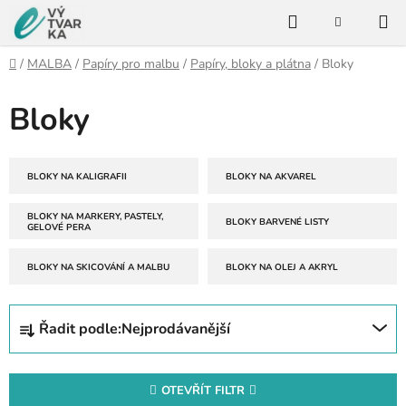
Přejít
Hledat
na
NÁKUPNÍ
KOŠÍK
obsah
Domů
/
MALBA
/
Papíry pro malbu
/
Papíry, bloky a plátna
/
Bloky
Bloky
BLOKY NA KALIGRAFII
BLOKY NA AKVAREL
BLOKY NA MARKERY, PASTELY,
BLOKY BARVENÉ LISTY
GELOVÉ PERA
BLOKY NA SKICOVÁNÍ A MALBU
BLOKY NA OLEJ A AKRYL
Ř
Řadit podle:
Nejprodávanější
a
z
e
OTEVŘÍT FILTR