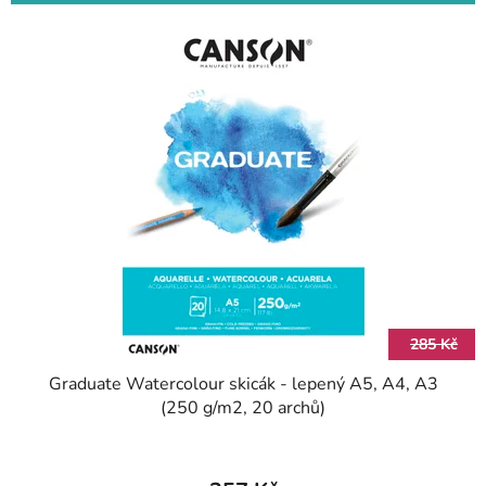
n
V
í
ý
p
p
r
i
o
s
d
p
u
r
k
o
t
d
ů
u
k
t
285 Kč
ů
Graduate Watercolour skicák - lepený A5, A4, A3
(250 g/m2, 20 archů)