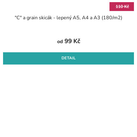
110 Kč
"C" a grain skicák - lepený A5, A4 a A3 (180/m2)
99 Kč
od
DETAIL