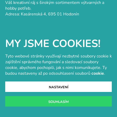
a
r
Váš kreativní ráj s širokým sortimentem výtvarných a
t
v
hobby potřeb.
k
í
Adresa: Kasárenská 4, 695 01 Hodonín
y
v
ý
p
MY JSME COOKIES!
i
Kategorie
s
u
Grafika
Tyto webové stránky využívají nezbytné soubory cookie k
Keramika
zajištění správného fungování a sledovací soubory
Kresba
cookie, abychom pochopili, jak s nimi komunikujete. Ty
Malba
budou nastaveny až po odsouhlasení souborů
cookie
.
Ostatní techniky
Papírnictví
NASTAVENÍ
Informace
SOUHLASÍM
O nás
Doprava a platba