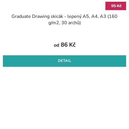
95 Kč
Graduate Drawing skicák - lepený A5, A4, A3 (160
g/m2, 30 archů)
86 Kč
od
DETAIL