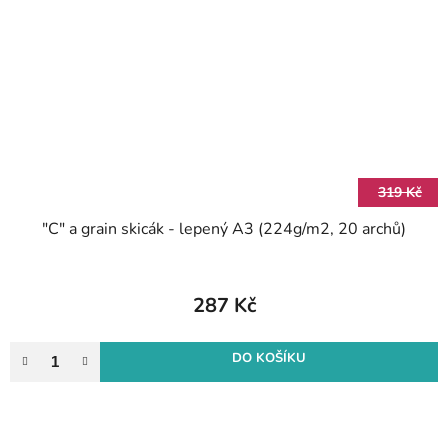
319 Kč
"C" a grain skicák - lepený A3 (224g/m2, 20 archů)
287 Kč
DO KOŠÍKU