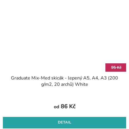
95 Kč
Graduate Mix-Med skicák - lepený A5, A4, A3 (200
g/m2, 20 archů) White
86 Kč
od
DETAIL