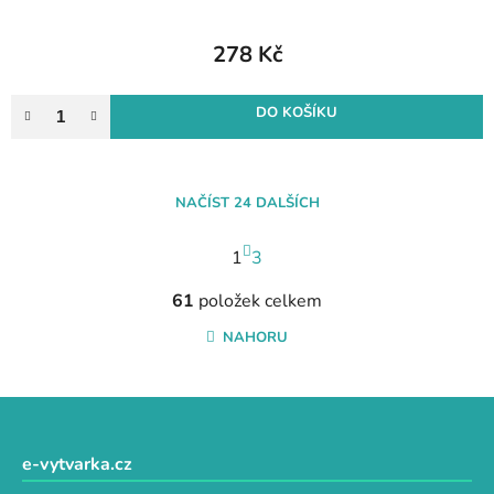
278 Kč
DO KOŠÍKU
NAČÍST 24 DALŠÍCH
S
1
t
3
r
O
á
61
položek celkem
v
n
l
NAHORU
k
á
o
d
v
a
Z
á
c
n
á
í
í
p
e-vytvarka.cz
p