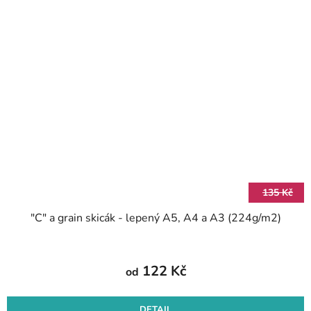
135 Kč
"C" a grain skicák - lepený A5, A4 a A3 (224g/m2)
122 Kč
od
DETAIL