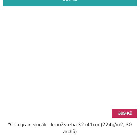
309 Kč
"C" a grain skicák - krouž.vazba 32x41cm (224g/m2, 30
archů)