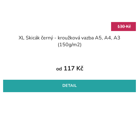
130 Kč
XL Skicák černý - kroužková vazba A5, A4, A3
(150g/m2)
117 Kč
od
DETAIL