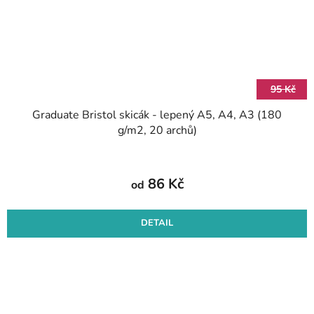
95 Kč
Graduate Bristol skicák - lepený A5, A4, A3 (180
g/m2, 20 archů)
86 Kč
od
DETAIL