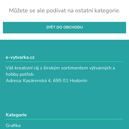
Můžete se ale podívat na ostatní kategorie.
ZPĚT DO OBCHODU
Z
á
p
e-vytvarka.cz
a
Váš kreativní ráj s širokým sortimentem výtvarných a
t
hobby potřeb.
í
Adresa: Kasárenská 4, 695 01 Hodonín
Kategorie
Grafika