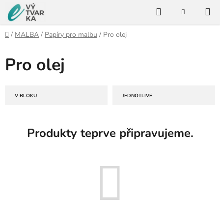
Přejít
Hledat
na
NÁKUPNÍ
KOŠÍK
obsah
Domů
/
MALBA
/
Papíry pro malbu
/
Pro olej
Pro olej
V BLOKU
JEDNOTLIVÉ
Produkty teprve připravujeme.