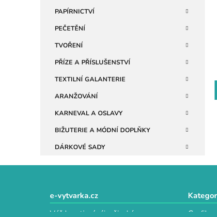
n
PAPÍRNICTVÍ
e
PEČETĚNÍ
l
TVOŘENÍ
PŘÍZE A PŘÍSLUŠENSTVÍ
TEXTILNÍ GALANTERIE
ARANŽOVÁNÍ
KARNEVAL A OSLAVY
BIŽUTERIE A MÓDNÍ DOPLŇKY
DÁRKOVÉ SADY
Z
á
e-vytvarka.cz
Kategor
p
Váš kreativní ráj s širokým
Grafika