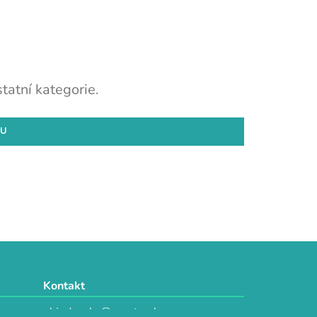
tatní kategorie.
DU
Kontakt
objednavky@e-vytvarka.cz