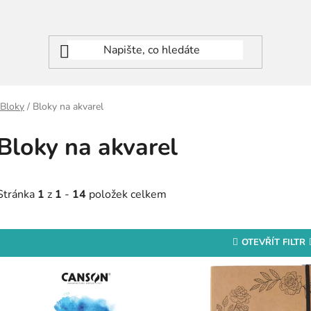
Bloky
/
Bloky na akvarel
Bloky na akvarel
Stránka
1
z
1
-
14
položek celkem
OTEVŘÍT FILTR
V
ý
p