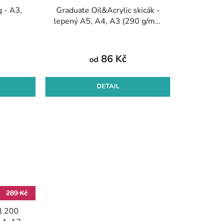
g - A3,
Graduate Oil&Acrylic skicák -
lepený A5, A4, A3 (290 g/m2,
20 archů)
86 Kč
od
DETAIL
289 Kč
l 200