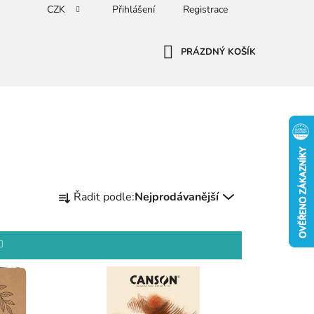
CZK
Přihlášení
Registrace
PRÁZDNÝ KOŠÍK
NÁKUPNÍ
KOŠÍK
Ř
Řadit podle:
Nejprodávanější
a
z
e
n
í
p
r