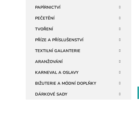
i
n
PAPÍRNICTVÍ
e
PEČETĚNÍ
l
TVOŘENÍ
PŘÍZE A PŘÍSLUŠENSTVÍ
TEXTILNÍ GALANTERIE
ARANŽOVÁNÍ
KARNEVAL A OSLAVY
BIŽUTERIE A MÓDNÍ DOPLŇKY
DÁRKOVÉ SADY