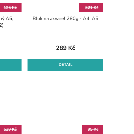
125 Kč
321 Kč
ený A5,
Blok na akvarel 280g - A4, A5
2)
289 Kč
DETAIL
529 Kč
95 Kč