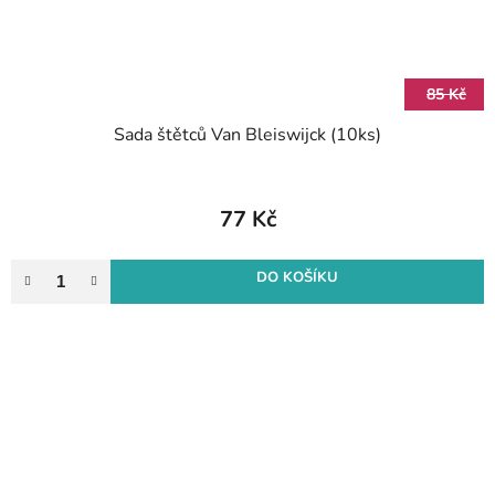
85 Kč
Sada štětců Van Bleiswijck (10ks)
77 Kč
DO KOŠÍKU