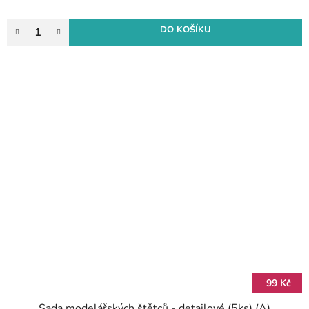
DO KOŠÍKU
99 Kč
Sada modelářských štětců - detailové (5ks) (A)