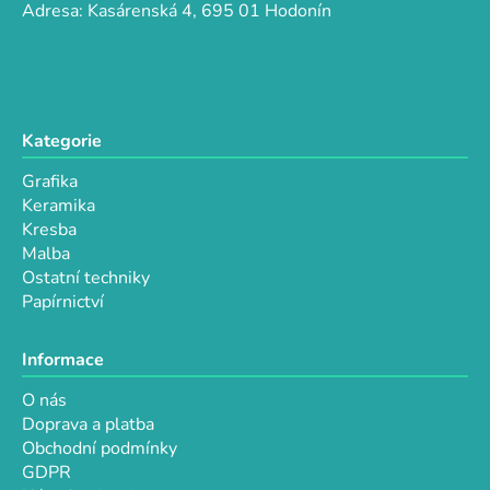
k
í
Adresa: Kasárenská 4, 695 01 Hodonín
y
v
ý
p
i
Kategorie
s
u
Grafika
Keramika
Kresba
Malba
Ostatní techniky
Papírnictví
Informace
O nás
Doprava a platba
Obchodní podmínky
GDPR