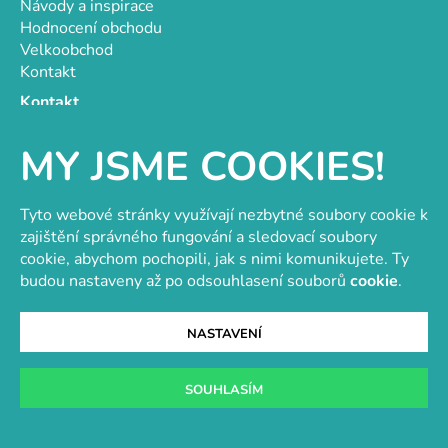
Návody a inspirace
Hodnocení obchodu
Velkoobchod
Kontakt
Kontakt
objednavky@e-vytvarka.cz
MY JSME COOKIES!
+420 725 657 656
+420 776 848 482
Facebook
Tyto webové stránky využívají nezbytné soubory cookie k
zajištění správného fungování a sledovací soubory
cookie, abychom pochopili, jak s nimi komunikujete. Ty
budou nastaveny až po odsouhlasení souborů
cookie
.
Velkoobchod s korálky a komponenty
Tvořit je radost
NASTAVENÍ
SOUHLASÍM
Vytvořil Shoptet
Copyright 2026
e-vytvarka.cz
. Všechna práva