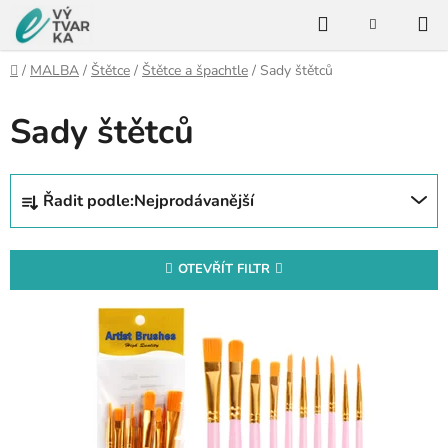
Přejít
Hledat
na
NÁKUPNÍ
KOŠÍK
obsah
Domů
/
MALBA
/
Štětce
/
Štětce a špachtle
/
Sady štětců
Sady štětců
Ř
Řadit podle:
Nejprodávanější
a
z
e
OTEVŘÍT FILTR
n
V
í
ý
p
p
r
i
o
s
d
p
u