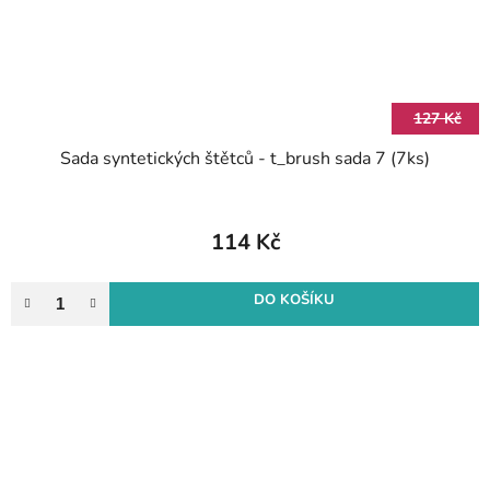
127 Kč
Sada syntetických štětců - t_brush sada 7 (7ks)
114 Kč
DO KOŠÍKU