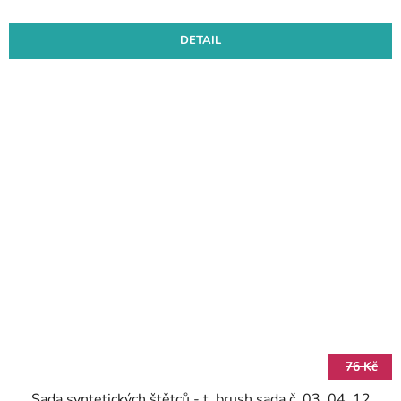
DETAIL
76 Kč
Sada syntetických štětců - t_brush sada č. 03, 04, 12