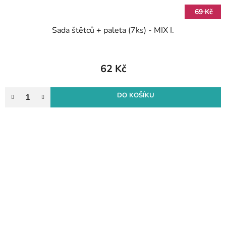
69 Kč
Sada štětců + paleta (7ks) - MIX I.
62 Kč
DO KOŠÍKU