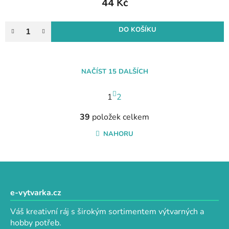
44 Kč
DO KOŠÍKU
NAČÍST 15 DALŠÍCH
S
1
t
2
r
O
á
39
položek celkem
v
n
l
NAHORU
k
á
o
d
v
a
Z
á
c
n
á
í
í
p
e-vytvarka.cz
p
a
r
Váš kreativní ráj s širokým sortimentem výtvarných a
t
v
hobby potřeb.