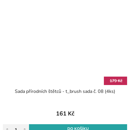
179 Kč
Sada přírodních štětců - t_brush sada č. 08 (4ks)
161 Kč
DO KOŠÍKU