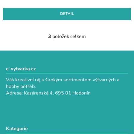
DETAIL
3
položek celkem
O
v
l
Z
á
á
d
p
e-vytvarka.cz
a
a
c
Váš kreativní ráj s širokým sortimentem výtvarných a
t
í
hobby potřeb.
p
í
Adresa: Kasárenská 4, 695 01 Hodonín
r
v
k
y
v
Kategorie
ý