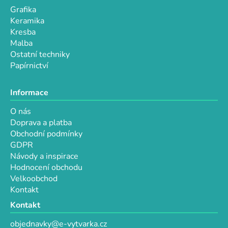
p
Grafika
i
Keramika
s
Kresba
u
Malba
Ostatní techniky
Papírnictví
Informace
O nás
Doprava a platba
Obchodní podmínky
GDPR
Návody a inspirace
Hodnocení obchodu
Velkoobchod
Kontakt
Kontakt
objednavky@e-vytvarka.cz