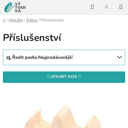
Přejít
Hledat
na
NÁKUPNÍ
KOŠÍK
obsah
Domů
/
MALBA
/
Štětce
/
Příslušenství
Příslušenství
Ř
Řadit podle:
Nejprodávanější
a
z
e
OTEVŘÍT FILTR
n
V
í
ý
p
p
r
i
o
s
d
p
u