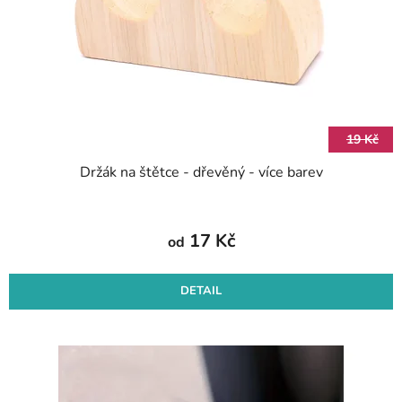
r
k
o
t
d
ů
u
k
t
19 Kč
ů
Držák na štětce - dřevěný - více barev
17 Kč
od
DETAIL