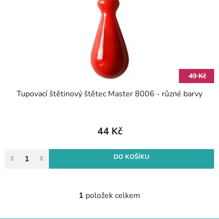
r
k
o
t
d
ů
u
k
t
49 Kč
ů
Tupovací štětinový štětec Master 8006 - různé barvy
44 Kč
DO KOŠÍKU
1
položek celkem
O
v