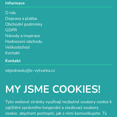
Informace
O nás
Doprava a platba
Obchodní podmínky
GDPR
Návody a inspirace
Hodnocení obchodu
Velkoobchod
Kontakt
Kontakt
objednavky@e-vytvarka.cz
+420 725 657 656
+420 776 848 482
MY JSME COOKIES!
Facebook
Tyto webové stránky využívají nezbytné soubory cookie k
zajištění správného fungování a sledovací soubory
cookie, abychom pochopili, jak s nimi komunikujete. Ty
Velkoobchod s korálky a komponenty
Tvořit je radost