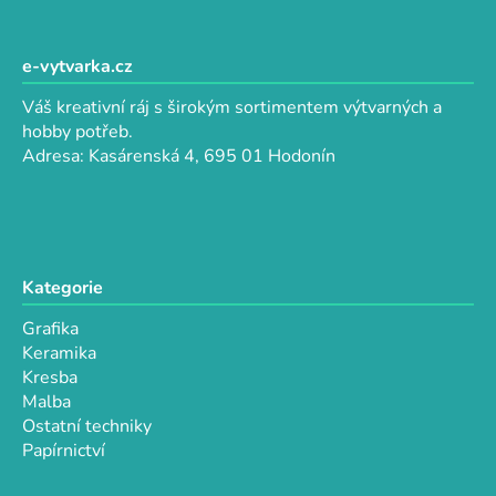
l
Z
á
á
d
p
e-vytvarka.cz
a
a
c
Váš kreativní ráj s širokým sortimentem výtvarných a
t
í
hobby potřeb.
p
í
Adresa: Kasárenská 4, 695 01 Hodonín
r
v
k
y
v
Kategorie
ý
p
Grafika
i
Keramika
s
Kresba
u
Malba
Ostatní techniky
Papírnictví