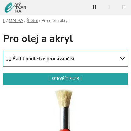
Přejít
Hledat
na
NÁKUPNÍ
KOŠÍK
obsah
Domů
/
MALBA
/
Štětce
/
Pro olej a akryl
Pro olej a akryl
Ř
Řadit podle:
Nejprodávanější
a
z
e
OTEVŘÍT FILTR
n
V
í
ý
p
p
r
i
o
s
d
p
u