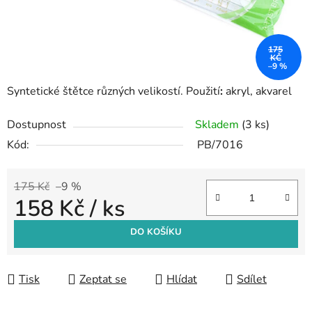
175
KČ
–9 %
Syntetické štětce různých velikostí. Použití
:
akryl, akvarel
Dostupnost
Skladem
(3 ks)
Kód:
PB/7016
175 Kč
–9 %
158 Kč
/ ks
Měrná cena:
DO KOŠÍKU
Tisk
Zeptat se
Hlídat
Sdílet