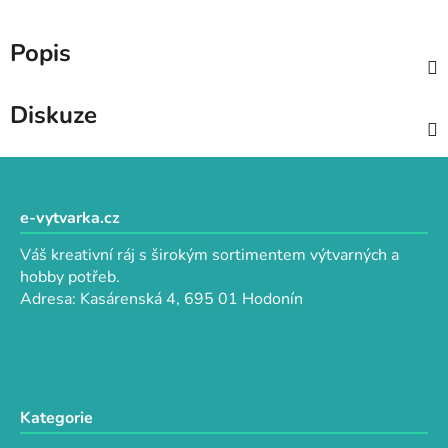
Popis
Diskuze
Z
á
p
e-vytvarka.cz
a
Váš kreativní ráj s širokým sortimentem výtvarných a
t
hobby potřeb.
í
Adresa: Kasárenská 4, 695 01 Hodonín
Kategorie