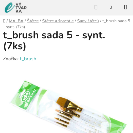
Přejít
Hledat
na
NÁKUPNÍ
KOŠÍK
obsah
Domů
/
MALBA
/
Štětce
/
Štětce a špachtle
/
Sady štětců
/
t_brush sada 5
- synt. (7ks)
t_brush sada 5 - synt.
(7ks)
Značka:
t_brush