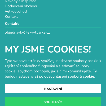
Návody a inspirace
Hodnocení obchodu
Velkoobchod
Kontakt
Kontakt
objednavky@e-vytvarka.cz
+420 725 657 656
+420 776 848 482
MY JSME COOKIES!
Facebook
Tyto webové stránky využívají nezbytné soubory cookie k
zajištění správného fungování a sledovací soubory
cookie, abychom pochopili, jak s nimi komunikujete. Ty
Velkoobchod s korálky a komponenty
Tvořit je radost
budou nastaveny až po odsouhlasení souborů
cookie
.
NASTAVENÍ
Vytvořil Shoptet
SOUHLASÍM
Copyright 2026
e-vytvarka.cz
. Všechna práva