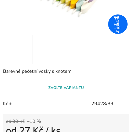
OD
30
KČ
–10
%
Barevné pečetní vosky s knotem
ZVOLTE VARIANTU
Kód:
29428/39
od 30 Kč
–10 %
od
27 Kč
/ ks