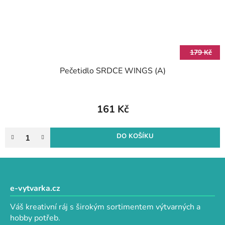
179 Kč
Pečetidlo SRDCE WINGS (A)
161 Kč
DO KOŠÍKU
Z
á
p
e-vytvarka.cz
a
Váš kreativní ráj s širokým sortimentem výtvarných a
t
hobby potřeb.