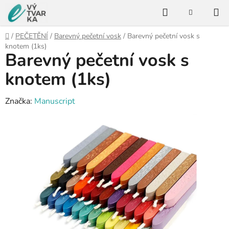
Přejít
Hledat
na
NÁKUPNÍ
KOŠÍK
obsah
Domů
/
PEČETĚNÍ
/
Barevný pečetní vosk
/
Barevný pečetní vosk s
knotem (1ks)
Barevný pečetní vosk s
knotem (1ks)
Značka:
Manuscript