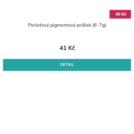
45 Kč
Perleťový pigmentový prášek (6-7g)
41 Kč
DETAIL