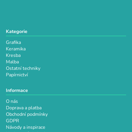
y
v
ý
p
i
Kategorie
s
u
Grafika
Keramika
Kresba
Malba
Ostatní techniky
Papírnictví
Informace
O nás
Doprava a platba
Obchodní podmínky
GDPR
Návody a inspirace