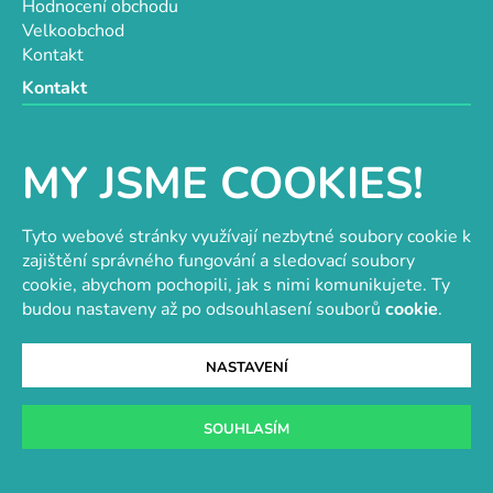
Hodnocení obchodu
Velkoobchod
Kontakt
Kontakt
objednavky@e-vytvarka.cz
+420 725 657 656
MY JSME COOKIES!
+420 776 848 482
Facebook
Tyto webové stránky využívají nezbytné soubory cookie k
zajištění správného fungování a sledovací soubory
cookie, abychom pochopili, jak s nimi komunikujete. Ty
budou nastaveny až po odsouhlasení souborů
cookie
.
Velkoobchod s korálky a komponenty
Tvořit je radost
NASTAVENÍ
SOUHLASÍM
Vytvořil Shoptet
Copyright 2026
e-vytvarka.cz
. Všechna práva
vyhrazena.