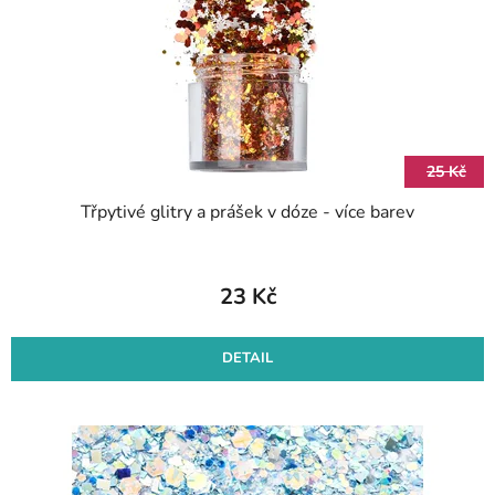
r
k
o
t
d
ů
u
k
t
25 Kč
ů
Třpytivé glitry a prášek v dóze - více barev
23 Kč
DETAIL