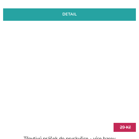
DETAIL
29 Kč
Třpytivý prášek do pryskyřice - více barev