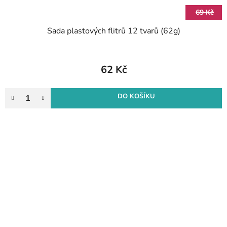
69 Kč
Sada plastových flitrů 12 tvarů (62g)
62 Kč
DO KOŠÍKU