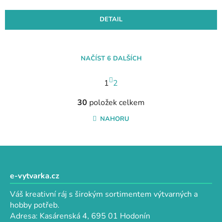
DETAIL
NAČÍST 6 DALŠÍCH
S
1
t
2
r
O
á
30
položek celkem
v
n
l
NAHORU
k
á
o
d
v
a
Z
á
c
n
á
í
í
p
e-vytvarka.cz
p
a
r
Váš kreativní ráj s širokým sortimentem výtvarných a
t
v
hobby potřeb.
k
í
Adresa: Kasárenská 4, 695 01 Hodonín