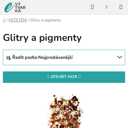
Přejít
Hledat
na
NÁKUPNÍ
KOŠÍK
obsah
Domů
/
PEČETĚNÍ
/
Glitry a pigmenty
Glitry a pigmenty
Ř
Řadit podle:
Nejprodávanější
a
z
e
OTEVŘÍT FILTR
n
V
í
ý
p
p
r
i
o
s
d
p
u