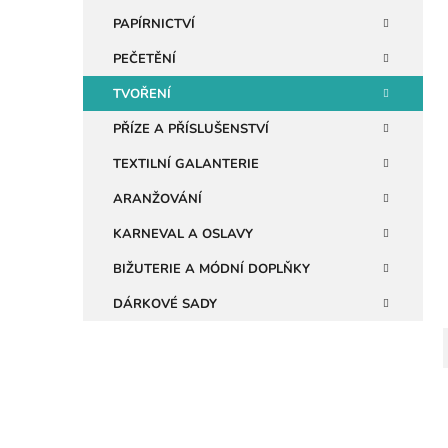
n
PAPÍRNICTVÍ
e
PEČETĚNÍ
i
l
TVOŘENÍ
PŘÍZE A PŘÍSLUŠENSTVÍ
TEXTILNÍ GALANTERIE
ARANŽOVÁNÍ
KARNEVAL A OSLAVY
BIŽUTERIE A MÓDNÍ DOPLŇKY
DÁRKOVÉ SADY