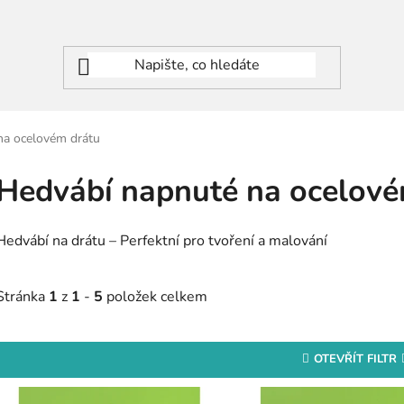
na ocelovém drátu
Hedvábí napnuté na ocelové
Hedvábí na drátu – Perfektní pro tvoření a malování
Stránka
1
z
1
-
5
položek celkem
OTEVŘÍT FILTR
V