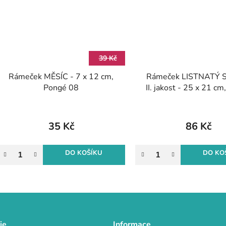
39 Kč
Rámeček MĚSÍC - 7 x 12 cm,
Rámeček LISTNATÝ
Pongé 08
II. jakost - 25 x 21 c
08
35 Kč
86 Kč
DO KOŠÍKU
DO KO
O
v
l
á
d
ie
Informace