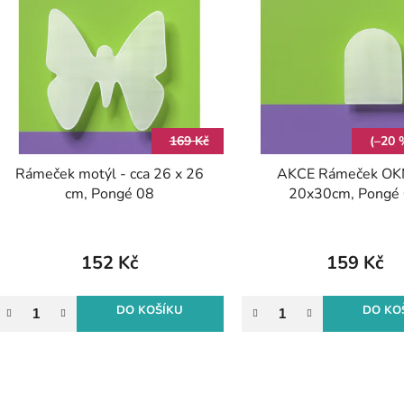
ý
p
s
p
r
169 Kč
(–20 
o
Rámeček motýl - cca 26 x 26
AKCE Rámeček OK
d
cm, Pongé 08
20x30cm, Pongé
u
k
t
152 Kč
159 Kč
ů
DO KOŠÍKU
DO KO