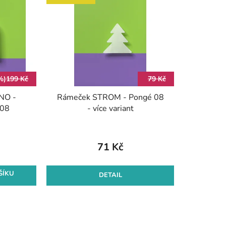
p
r
o
d
u
k
%)
199 Kč
79 Kč
t
NO -
Rámeček STROM - Pongé 08
ů
 08
- více variant
71 Kč
ŠÍKU
DETAIL