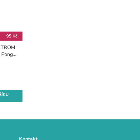
95 Kč
 STROM
m, Pongé
ŠÍKU
Kontakt