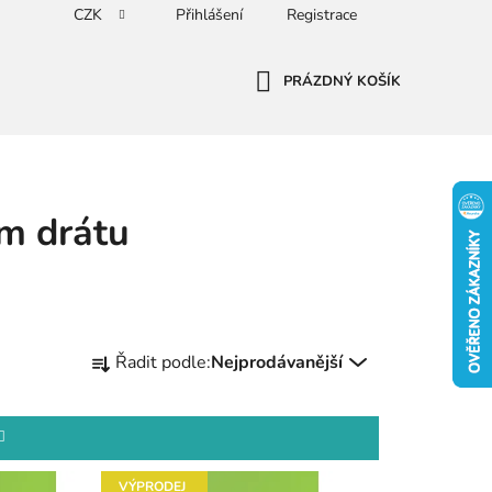
CZK
Přihlášení
Registrace
PRÁZDNÝ KOŠÍK
NÁKUPNÍ
KOŠÍK
m drátu
Ř
Řadit podle:
Nejprodávanější
a
z
e
n
í
VÝPRODEJ