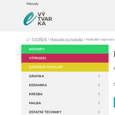
Přejít
Návody
na
obsah
Domů
/
TVOŘENÍ
/
Malování na hedvábí
/
Hedvábí napnuté 
P
K
Přeskočit
NOVINKY
a
kategorie
o
t
VÝPRODEJ
s
e
t
DÁRKOVÉ POUKAZY
g
r
o
GRAFIKA
a
r
KERAMIKA
i
n
e
n
KRESBA
í
MALBA
p
OSTATNÍ TECHNIKY
a