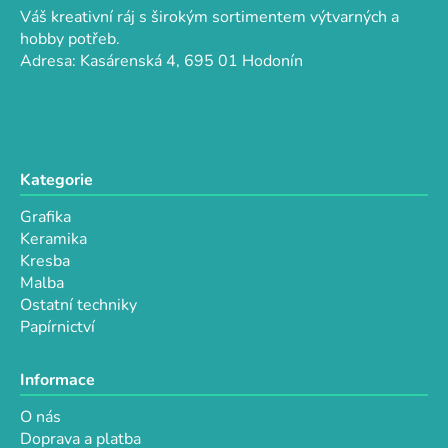
a
c
Váš kreativní ráj s širokým sortimentem výtvarných a
t
í
hobby potřeb.
p
í
Adresa: Kasárenská 4, 695 01 Hodonín
r
v
k
y
v
Kategorie
ý
p
Grafika
i
Keramika
s
Kresba
u
Malba
Ostatní techniky
Papírnictví
Informace
O nás
Doprava a platba