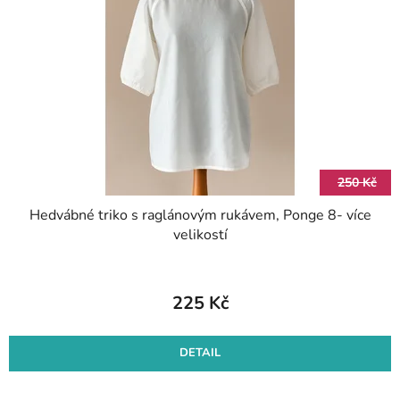
s
d
p
u
r
k
o
t
d
ů
u
k
t
250 Kč
ů
Hedvábné triko s raglánovým rukávem, Ponge 8- více
velikostí
225 Kč
DETAIL