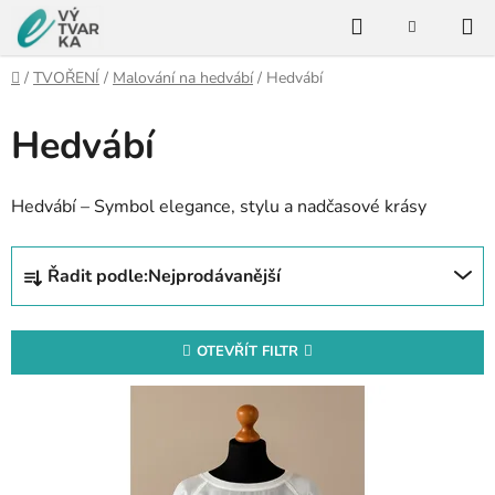
Přejít
Hledat
na
NÁKUPNÍ
KOŠÍK
obsah
Domů
/
TVOŘENÍ
/
Malování na hedvábí
/
Hedvábí
Hedvábí
Hedvábí – Symbol elegance, stylu a nadčasové krásy
Ř
Řadit podle:
Nejprodávanější
a
z
e
OTEVŘÍT FILTR
n
V
í
ý
p
p
r
i
o