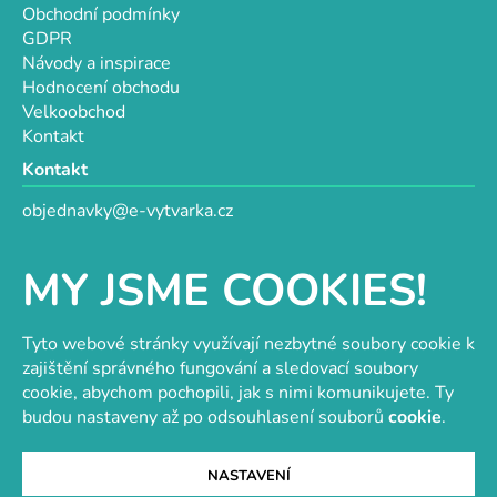
Obchodní podmínky
GDPR
Návody a inspirace
Hodnocení obchodu
Velkoobchod
Kontakt
Kontakt
objednavky@e-vytvarka.cz
+420 725 657 656
+420 776 848 482
MY JSME COOKIES!
Facebook
Tyto webové stránky využívají nezbytné soubory cookie k
zajištění správného fungování a sledovací soubory
cookie, abychom pochopili, jak s nimi komunikujete. Ty
Velkoobchod s korálky a komponenty
Tvořit je radost
budou nastaveny až po odsouhlasení souborů
cookie
.
NASTAVENÍ