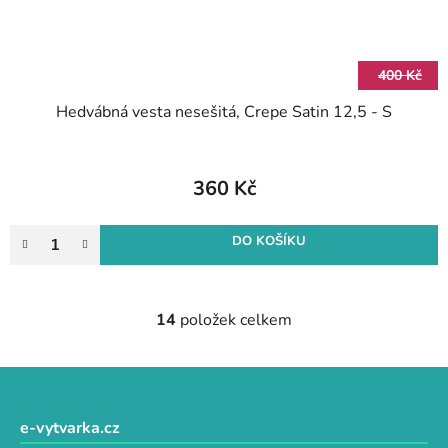
400 Kč
Hedvábná vesta nesešitá, Crepe Satin 12,5 - S
360 Kč
DO KOŠÍKU
14
položek celkem
O
v
l
Z
á
á
d
p
e-vytvarka.cz
a