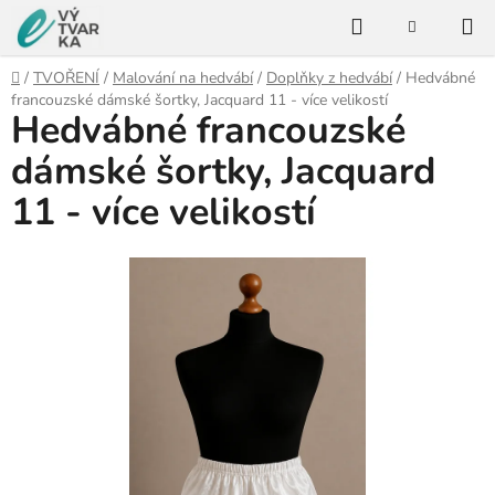
Přejít
Hledat
na
NÁKUPNÍ
KOŠÍK
obsah
Domů
/
TVOŘENÍ
/
Malování na hedvábí
/
Doplňky z hedvábí
/
Hedvábné
francouzské dámské šortky, Jacquard 11 - více velikostí
Hedvábné francouzské
dámské šortky, Jacquard
11 - více velikostí