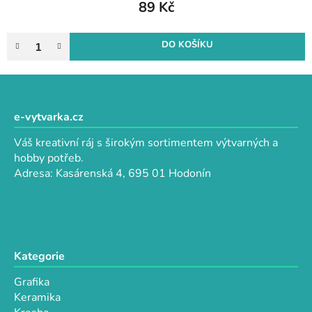
89 Kč
DO KOŠÍKU
Z
á
p
e-vytvarka.cz
a
Váš kreativní ráj s širokým sortimentem výtvarných a
t
hobby potřeb.
í
Adresa: Kasárenská 4, 695 01 Hodonín
Kategorie
Grafika
Keramika