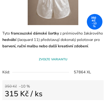
350
KČ
–10
%
Tyto
francouzské dámské šortky
z prémiového žakárového
hedvábí
(Jacquard 11) představují dokonalý polotovar pro
barvení, ruční malbu nebo další kreativní zdobení
.
ZVOLTE VARIANTU
Kód:
57864 XL
350 Kč
–10 %
315 Kč
/ ks
Měrná cena: