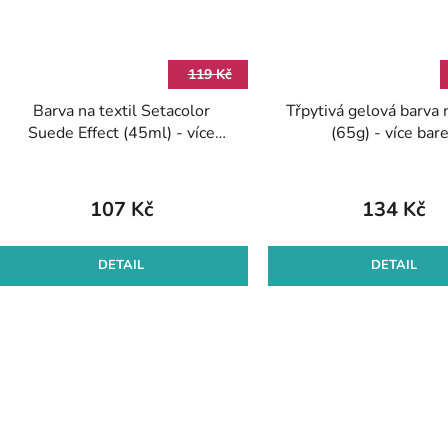
119 Kč
Barva na textil Setacolor
Třpytivá gelová barva n
Suede Effect (45ml) - více
(65g) - více bar
odstínů
107 Kč
134 Kč
DETAIL
DETAIL