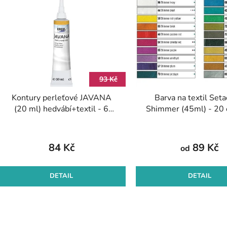
ý
p
s
p
r
93 Kč
o
Kontury perleťové JAVANA
Barva na textil Seta
d
(20 ml) hedvábí+textil - 6
Shimmer (45ml) - 20 
u
odstínů
k
t
84 Kč
89 Kč
od
ů
DETAIL
DETAIL