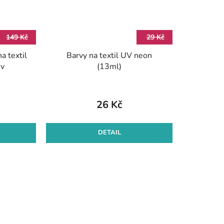
149 Kč
29 Kč
a textil
Barvy na textil UV neon
ev
(13ml)
26 Kč
DETAIL