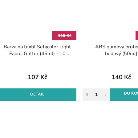
119 Kč
Barva na textil Setacolor Light
ABS gumový protis
Fabric Glitter (45ml) - 10
bodový (50ml)
odstínů
107 Kč
140 Kč
DO KO
DETAIL