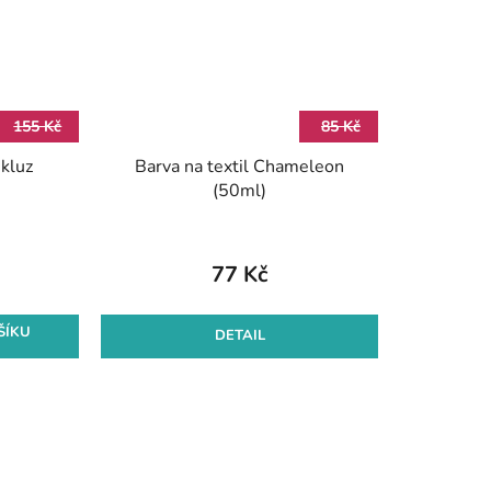
155 Kč
85 Kč
kluz
Barva na textil Chameleon
(50ml)
77 Kč
ŠÍKU
DETAIL