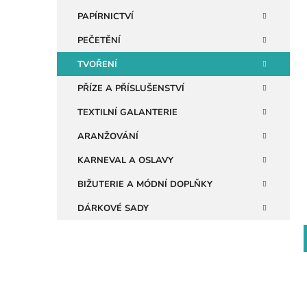
n
PAPÍRNICTVÍ
e
PEČETĚNÍ
i
l
TVOŘENÍ
PŘÍZE A PŘÍSLUŠENSTVÍ
TEXTILNÍ GALANTERIE
ARANŽOVÁNÍ
KARNEVAL A OSLAVY
BIŽUTERIE A MÓDNÍ DOPLŇKY
DÁRKOVÉ SADY