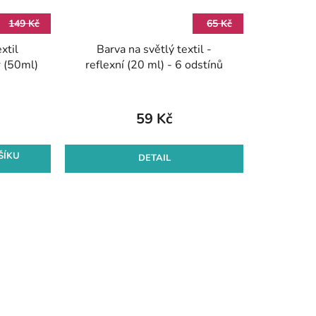
149 Kč
65 Kč
xtil
Barva na světlý textil -
 (50ml)
reflexní (20 ml) - 6 odstínů
59 Kč
ŠÍKU
DETAIL