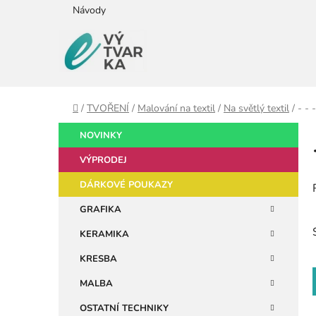
Přejít
Návody
na
obsah
Domů
/
TVOŘENÍ
/
Malování na textil
/
Na světlý textil
/
- - 
P
K
Přeskočit
NOVINKY
a
kategorie
o
t
VÝPRODEJ
s
e
t
DÁRKOVÉ POUKAZY
g
r
o
GRAFIKA
a
r
KERAMIKA
i
n
e
n
KRESBA
í
MALBA
p
OSTATNÍ TECHNIKY
a