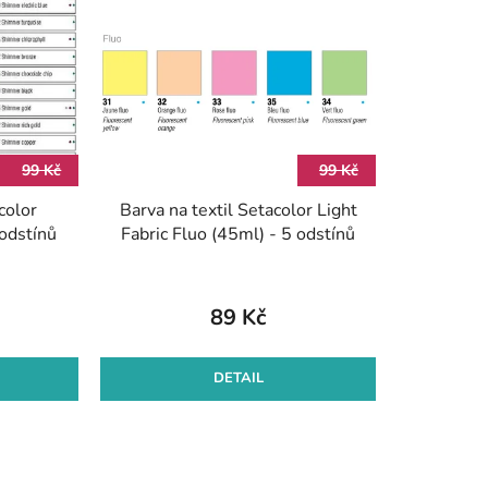
p
r
o
d
u
k
99 Kč
99 Kč
t
color
Barva na textil Setacolor Light
ů
odstínů
Fabric Fluo (45ml) - 5 odstínů
89 Kč
DETAIL