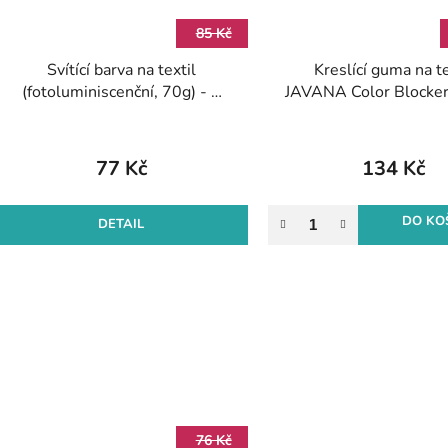
85 Kč
Svítící barva na textil
Kreslící guma na te
(fotoluminiscenční, 70g) - 8
JAVANA Color Blocker
odstínů
77 Kč
134 Kč
DO KO
DETAIL
76 Kč