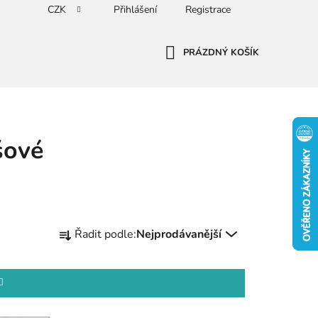
CZK
Přihlášení
Registrace
PRÁZDNÝ KOŠÍK
NÁKUPNÍ
KOŠÍK
išové
Ř
Řadit podle:
Nejprodávanější
a
z
e
n
í