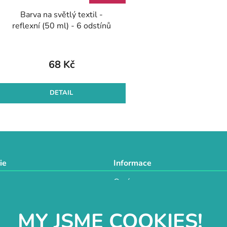
Barva na světlý textil -
reflexní (50 ml) - 6 odstínů
68 Kč
DETAIL
O
v
l
á
d
ie
Informace
a
O nás
c
a
Doprava a platba
í
Obchodní podmínky
p
MY JSME COOKIES!
GDPR
r
techniky
Návody a inspirace