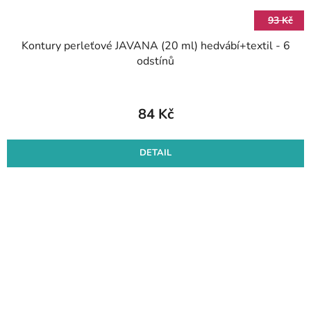
93 Kč
Kontury perleťové JAVANA (20 ml) hedvábí+textil - 6
odstínů
84 Kč
DETAIL