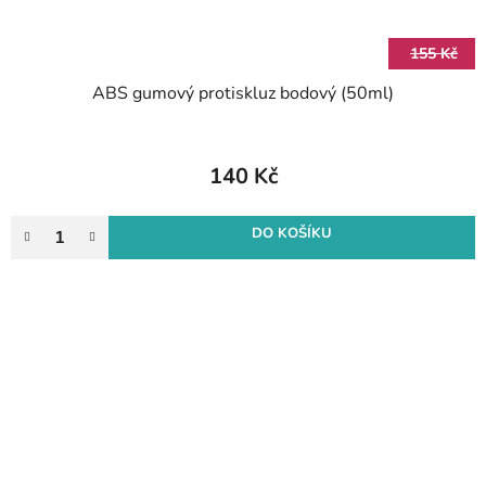
155 Kč
ABS gumový protiskluz bodový (50ml)
140 Kč
DO KOŠÍKU