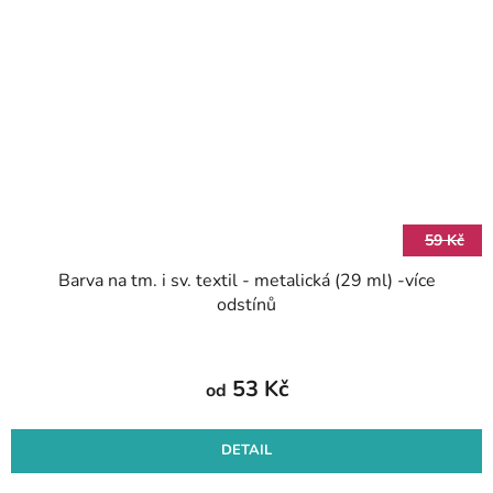
59 Kč
Barva na tm. i sv. textil - metalická (29 ml) -více
odstínů
53 Kč
od
DETAIL