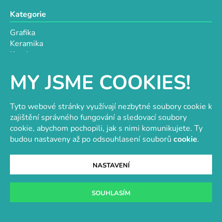
i
Kategorie
s
u
Grafika
Keramika
Kresba
Malba
MY JSME COOKIES!
Ostatní techniky
Papírnictví
Tyto webové stránky využívají nezbytné soubory cookie k
Informace
zajištění správného fungování a sledovací soubory
cookie, abychom pochopili, jak s nimi komunikujete. Ty
O nás
budou nastaveny až po odsouhlasení souborů
cookie
.
Doprava a platba
Obchodní podmínky
GDPR
NASTAVENÍ
Návody a inspirace
Hodnocení obchodu
SOUHLASÍM
Velkoobchod
Kontakt