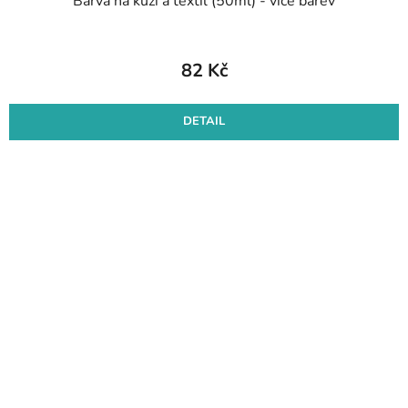
Barva na kůži a textil (50ml) - více barev
82 Kč
DETAIL