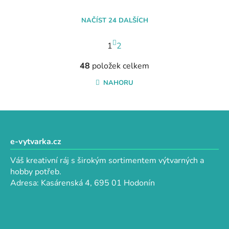
NAČÍST 24 DALŠÍCH
S
1
t
2
r
O
á
48
položek celkem
v
n
l
NAHORU
k
á
o
d
v
a
Z
á
c
n
á
í
í
p
e-vytvarka.cz
p
a
r
Váš kreativní ráj s širokým sortimentem výtvarných a
t
v
hobby potřeb.
k
í
Adresa: Kasárenská 4, 695 01 Hodonín
y
v
ý
p