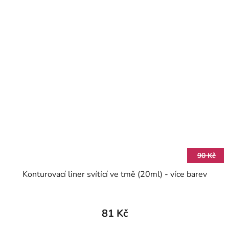
90 Kč
Konturovací liner svítící ve tmě (20ml) - více barev
81 Kč