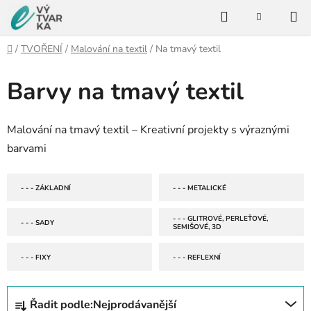
Přejít
Hledat
na
NÁKUPNÍ
KOŠÍK
obsah
Domů
/
TVOŘENÍ
/
Malování na textil
/
Na tmavý textil
Barvy na tmavý textil
Malování na tmavý textil – Kreativní projekty s výraznými
barvami
- - - ZÁKLADNÍ
- - - METALICKÉ
- - - GLITROVÉ, PERLEŤOVÉ,
- - - SADY
SEMIŠOVÉ, 3D
- - - FIXY
- - - REFLEXNÍ
Ř
Řadit podle:
Nejprodávanější