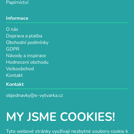
Papírnictví
Informace
O nás
Doprava a platba
Obchodní podmínky
GDPR
Návody a inspirace
Hodnocení obchodu
Velkoobchod
Kontakt
Kontakt
objednavky@e-vytvarka.cz
+420 725 657 656
+420 776 848 482
MY JSME COOKIES!
Facebook
Tyto webové stránky využívají nezbytné soubory cookie k