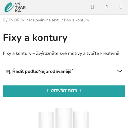
Přejít
Hledat
na
NÁKUPNÍ
KOŠÍK
obsah
Domů
/
TVOŘENÍ
/
Malování na textil
/
Fixy a kontury
Fixy a kontury
Fixy a kontury – Zvýrazněte své motivy a tvořte kreativně
Ř
Řadit podle:
Nejprodávanější
a
z
e
OTEVŘÍT FILTR
n
V
í
ý
p
p
r
i
o