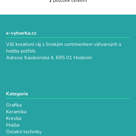
1
položek celkem
O
v
l
Z
á
á
d
p
e-vytvarka.cz
a
a
c
Váš kreativní ráj s širokým sortimentem výtvarných a
t
í
hobby potřeb.
p
í
Adresa: Kasárenská 4, 695 01 Hodonín
r
v
k
y
v
Kategorie
ý
p
Grafika
i
Keramika
s
Kresba
u
Malba
Ostatní techniky