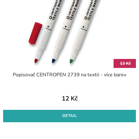
s
d
p
u
r
k
o
t
d
ů
u
k
t
13 Kč
ů
Popisovač CENTROPEN 2739 na textil - více barev
12 Kč
DETAIL