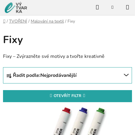
Přejít
Hledat
na
NÁKUPNÍ
KOŠÍK
obsah
Domů
/
TVOŘENÍ
/
Malování na textil
/
Fixy
Fixy
Fixy – Zvýrazněte své motivy a tvořte kreativně
Ř
Řadit podle:
Nejprodávanější
a
z
e
OTEVŘÍT FILTR
n
V
í
ý
p
p
r
i
o