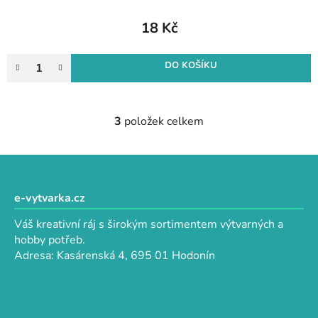
18 Kč
DO KOŠÍKU
3
položek celkem
O
v
l
Z
á
á
d
p
e-vytvarka.cz
a
a
c
Váš kreativní ráj s širokým sortimentem výtvarných a
t
í
hobby potřeb.
p
í
Adresa: Kasárenská 4, 695 01 Hodonín
r
v
k
y