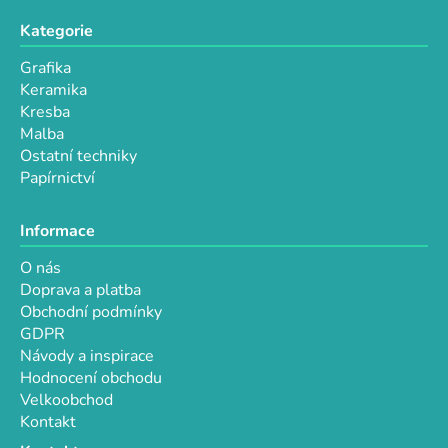
v
Kategorie
ý
p
Grafika
i
Keramika
s
Kresba
u
Malba
Ostatní techniky
Papírnictví
Informace
O nás
Doprava a platba
Obchodní podmínky
GDPR
Návody a inspirace
Hodnocení obchodu
Velkoobchod
Kontakt