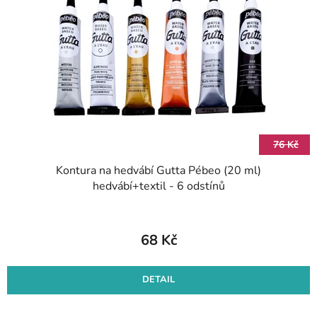
s
d
p
u
r
k
o
t
d
ů
u
k
t
76 Kč
ů
Kontura na hedvábí Gutta Pébeo (20 ml)
hedvábí+textil - 6 odstínů
68 Kč
DETAIL