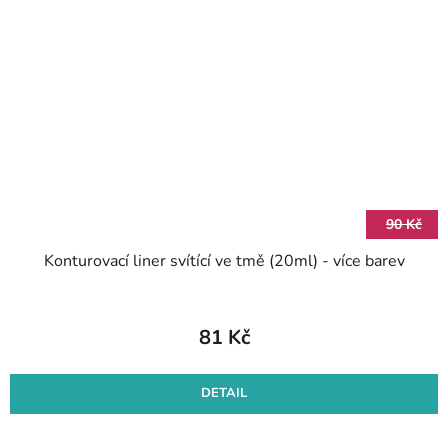
90 Kč
Konturovací liner svítící ve tmě (20ml) - více barev
81 Kč
DETAIL