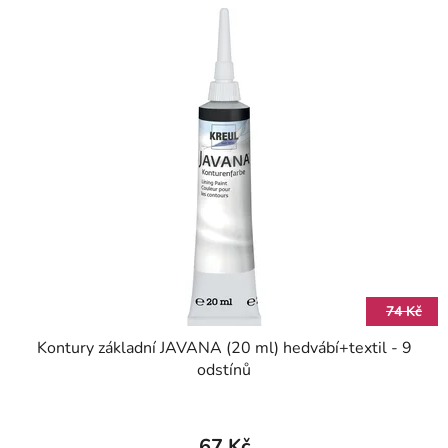
74 Kč
Kontury základní JAVANA (20 ml) hedvábí+textil - 9
odstínů
67 Kč