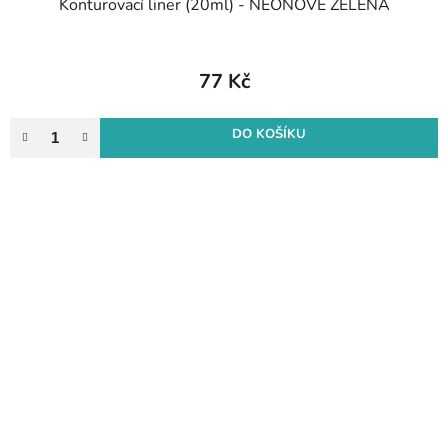
Konturovací liner (20ml) - NEONOVĚ ZELENÁ
77 Kč
DO KOŠÍKU