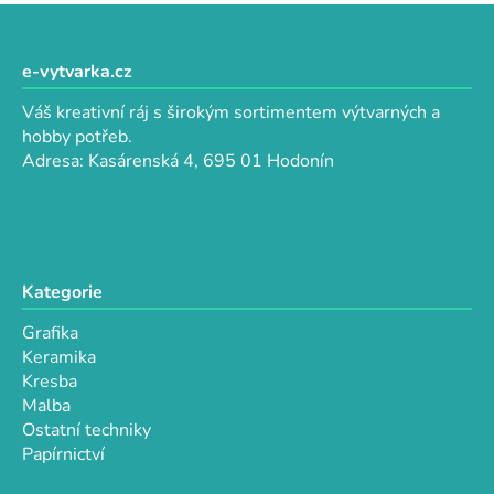
l
Z
á
á
d
p
e-vytvarka.cz
a
a
c
Váš kreativní ráj s širokým sortimentem výtvarných a
t
í
hobby potřeb.
p
í
Adresa: Kasárenská 4, 695 01 Hodonín
r
v
k
y
v
Kategorie
ý
p
Grafika
i
Keramika
s
Kresba
u
Malba
Ostatní techniky
Papírnictví