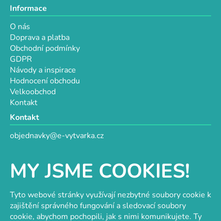
Informace
O nás
Doprava a platba
Obchodní podmínky
GDPR
Návody a inspirace
Hodnocení obchodu
Velkoobchod
Kontakt
Kontakt
objednavky@e-vytvarka.cz
+420 725 657 656
+420 776 848 482
MY JSME COOKIES!
Facebook
Tyto webové stránky využívají nezbytné soubory cookie k
zajištění správného fungování a sledovací soubory
cookie, abychom pochopili, jak s nimi komunikujete. Ty
Velkoobchod s korálky a komponenty
Tvořit je radost