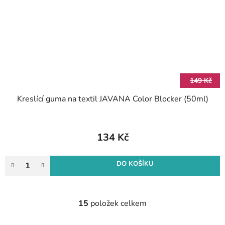
149 Kč
Kreslící guma na textil JAVANA Color Blocker (50ml)
134 Kč
DO KOŠÍKU
15
položek celkem
O
v