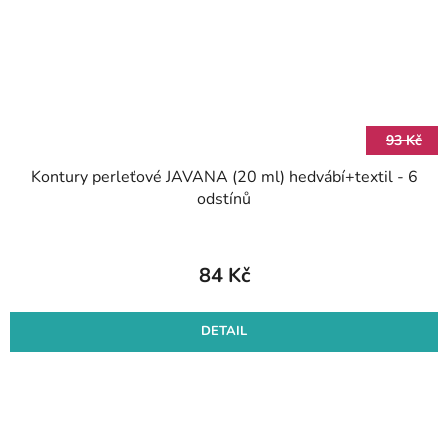
93 Kč
Kontury perleťové JAVANA (20 ml) hedvábí+textil - 6
odstínů
84 Kč
DETAIL