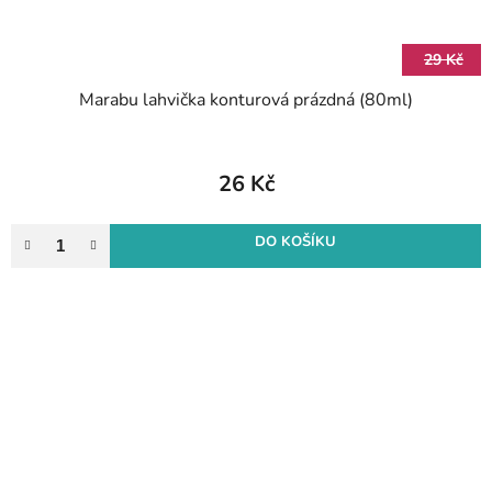
29 Kč
Marabu lahvička konturová prázdná (80ml)
26 Kč
DO KOŠÍKU