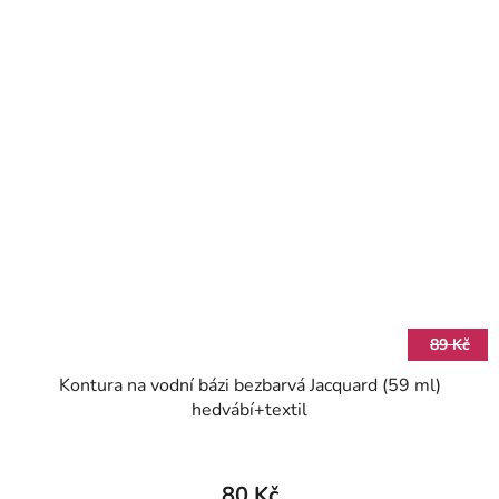
89 Kč
Kontura na vodní bázi bezbarvá Jacquard (59 ml)
hedvábí+textil
80 Kč