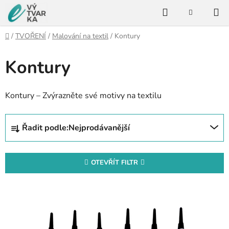
Přejít
Hledat
na
NÁKUPNÍ
KOŠÍK
obsah
Domů
/
TVOŘENÍ
/
Malování na textil
/
Kontury
Kontury
Kontury – Zvýrazněte své motivy na textilu
Ř
Řadit podle:
Nejprodávanější
a
z
e
OTEVŘÍT FILTR
n
V
í
ý
p
p
r
i
o