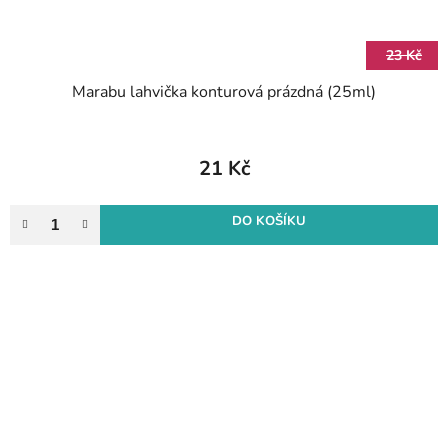
23 Kč
Marabu lahvička konturová prázdná (25ml)
21 Kč
DO KOŠÍKU