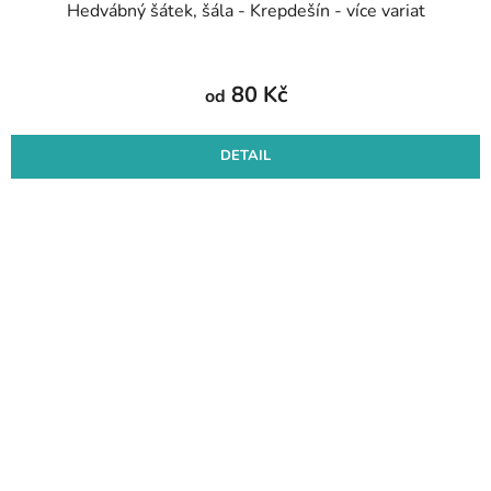
Hedvábný šátek, šála - Krepdešín - více variat
80 Kč
od
DETAIL