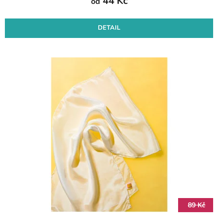
44 Kč
od
DETAIL
89 Kč