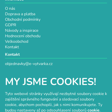
O nás
Doprava a platba
Obchodní podmínky
GDPR
Návody a inspirace
Hodnocení obchodu
Velkoobchod
Kontakt
Kontakt
objednavky@e-vytvarka.cz
+420 725 657 656
+420 776 848 482
MY JSME COOKIES!
Facebook
Tyto webové stránky využívají nezbytné soubory cookie k
zajištění správného fungování a sledovací soubory
cookie, abychom pochopili, jak s nimi komunikujete. Ty
Velkoobchod s korálky a komponenty
Tvořit je radost
budou nastaveny až po odsouhlasení souborů
cookie
.