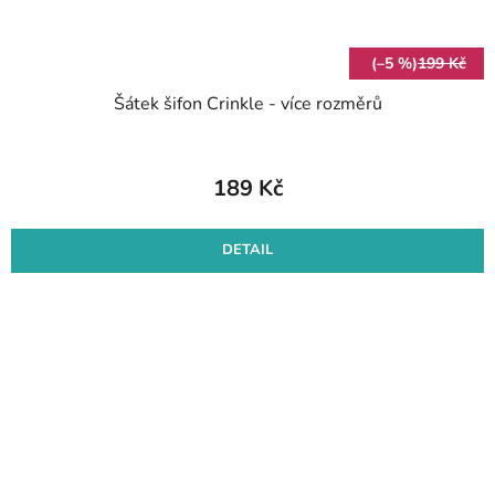
(–5 %)
199 Kč
Šátek šifon Crinkle - více rozměrů
189 Kč
DETAIL