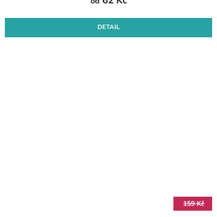
62 Kč
od
DETAIL
159 Kč