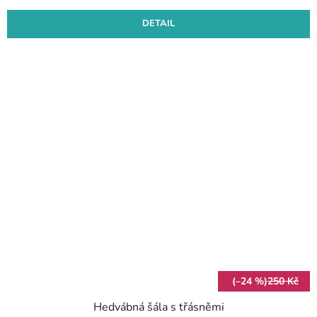
DETAIL
(–24 %)
250 Kč
Hedvábná šála s třásněmi