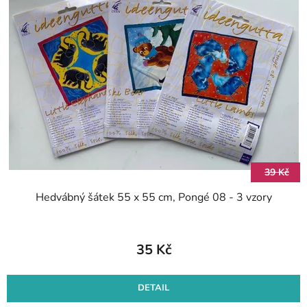
p
r
i
o
s
d
p
u
r
k
o
t
d
ů
u
k
t
39 Kč
ů
Hedvábný šátek 55 x 55 cm, Pongé 08 - 3 vzory
35 Kč
DETAIL