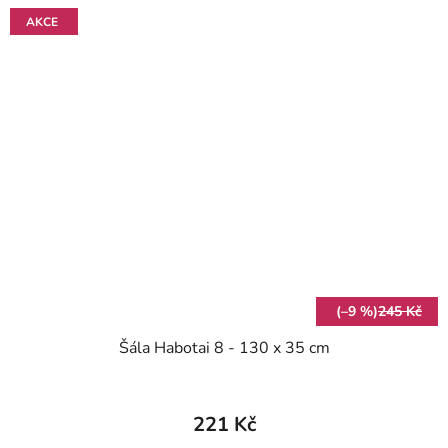
AKCE
(–9 %)
245 Kč
Šála Habotai 8 - 130 x 35 cm
221 Kč