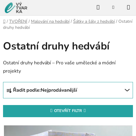
Přejít
Hledat
na
NÁKUPNÍ
KOŠÍK
obsah
Domů
/
TVOŘENÍ
/
Malování na hedvábí
/
Šátky a šály z hedvábí
/
Ostatní
druhy hedvábí
Ostatní druhy hedvábí
Ostatní druhy hedvábí – Pro vaše umělecké a módní
projekty
Ř
Řadit podle:
Nejprodávanější
a
z
e
OTEVŘÍT FILTR
n
V
í
ý
p