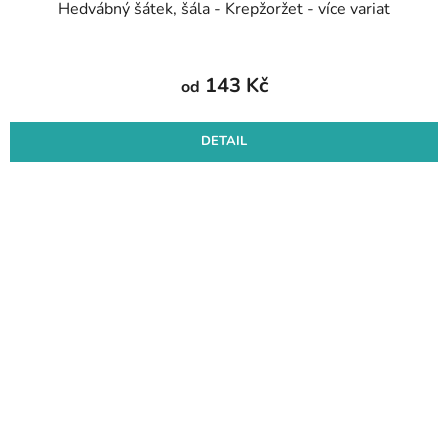
Hedvábný šátek, šála - Krepžoržet - více variat
143 Kč
od
DETAIL