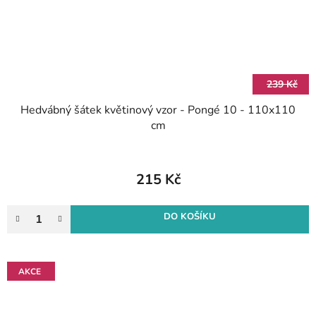
239 Kč
Hedvábný šátek květinový vzor - Pongé 10 - 110x110
cm
215 Kč
DO KOŠÍKU
AKCE