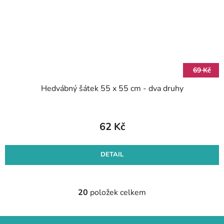
69 Kč
Hedvábný šátek 55 x 55 cm - dva druhy
62 Kč
DETAIL
20
položek celkem
O
v
l
Z