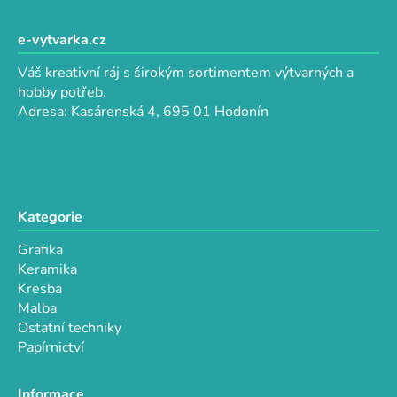
á
á
d
p
e-vytvarka.cz
a
a
c
Váš kreativní ráj s širokým sortimentem výtvarných a
t
í
hobby potřeb.
p
í
Adresa: Kasárenská 4, 695 01 Hodonín
r
v
k
y
v
Kategorie
ý
p
Grafika
i
Keramika
s
Kresba
u
Malba
Ostatní techniky
Papírnictví
Informace