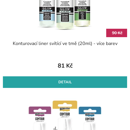
90 Kč
Konturovací liner svítící ve tmě (20ml) - více barev
81 Kč
DETAIL