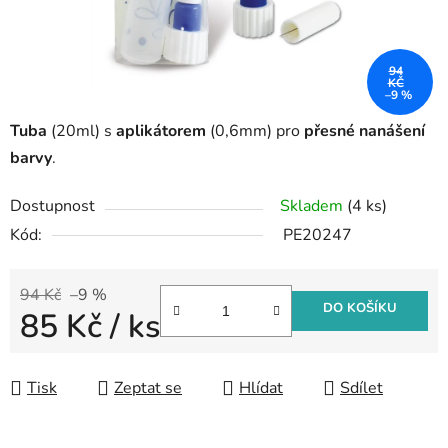
94
KČ
–9 %
Tuba
(20ml) s
aplikátorem
(0,6mm) pro
přesné nanášení
barvy
.
Dostupnost
Skladem
(4 ks)
Kód:
PE20247
94 Kč
–9 %
DO KOŠÍKU
85 Kč
/ ks
Měrná cena:
Tisk
Zeptat se
Hlídat
Sdílet