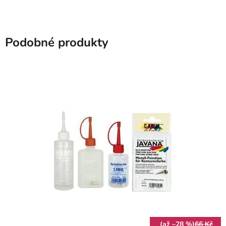
Podobné produkty
(až –28 %)
66 Kč