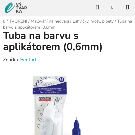
Přejít
Hledat
na
NÁKUPNÍ
KOŠÍK
obsah
Domů
/
TVOŘENÍ
/
Malování na hedvábí
/
Lahvičky, hroty, pipety
/
Tuba na
barvu s aplikátorem (0,6mm)
Tuba na barvu s
aplikátorem (0,6mm)
Značka:
Pentart