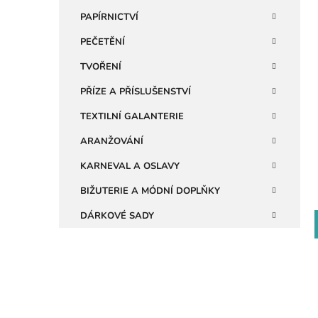
n
PAPÍRNICTVÍ
i
e
PEČETĚNÍ
l
TVOŘENÍ
PŘÍZE A PŘÍSLUŠENSTVÍ
TEXTILNÍ GALANTERIE
ARANŽOVÁNÍ
KARNEVAL A OSLAVY
BIŽUTERIE A MÓDNÍ DOPLŇKY
DÁRKOVÉ SADY