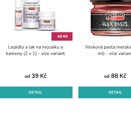
p
s
p
r
43 Kč
o
Lepidlo a lak na mozaiku a
Vosková pasta metali
d
kameny (2 v 1) - více variant
ml) - více varian
u
k
t
39 Kč
88 Kč
od
od
ů
DETAIL
DETAIL