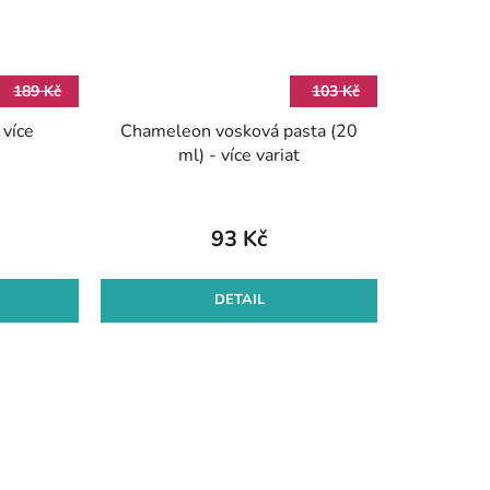
189 Kč
103 Kč
 více
Chameleon vosková pasta (20
ml) - více variat
93 Kč
DETAIL