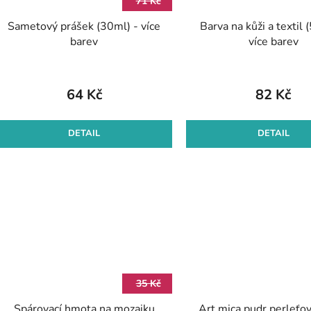
71 Kč
Sametový prášek (30ml) - více
Barva na kůži a textil 
barev
více barev
64 Kč
82 Kč
DETAIL
DETAIL
35 Kč
Spárovací hmota na mozaiku
Art mica pudr perleťov