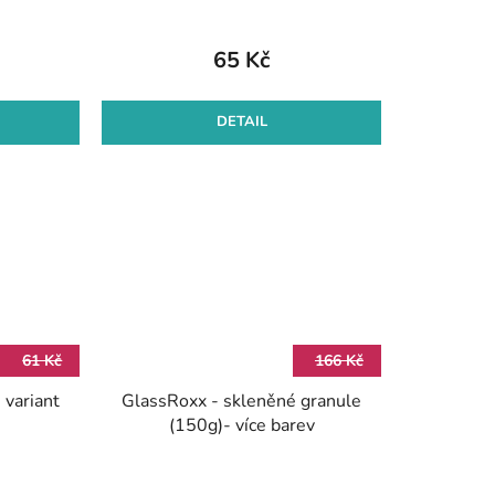
65 Kč
DETAIL
61 Kč
166 Kč
e variant
GlassRoxx - skleněné granule
(150g)- více barev