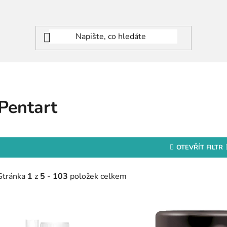
Pentart
OTEVŘÍT FILTR
Stránka
1
z
5
-
103
položek celkem
V
ý