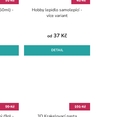
91 Kč
41 Kč
(50ml) -
Hobby lepidlo samolepící -
více variant
37 Kč
od
DETAIL
99 Kč
191 Kč
ý (9g) -
3D Krakelovací pasta