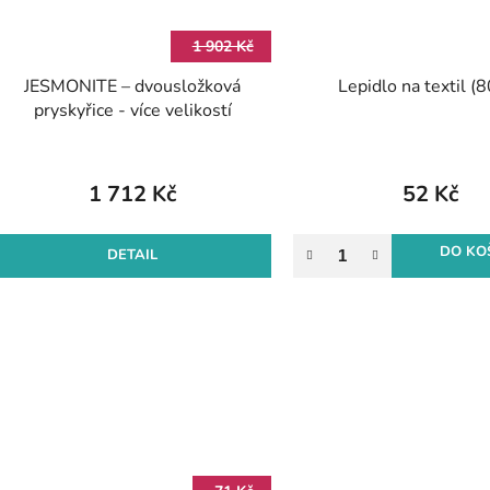
1 902 Kč
JESMONITE – dvousložková
Lepidlo na textil (
pryskyřice - více velikostí
1 712 Kč
52 Kč
DO KO
DETAIL