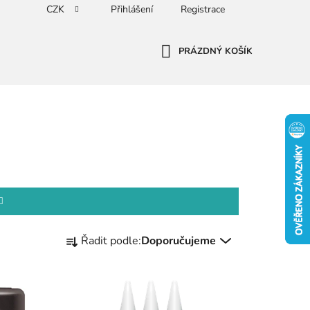
CZK
Přihlášení
Registrace
PRÁZDNÝ KOŠÍK
NÁKUPNÍ
KOŠÍK
Ř
Řadit podle:
Doporučujeme
a
z
e
n