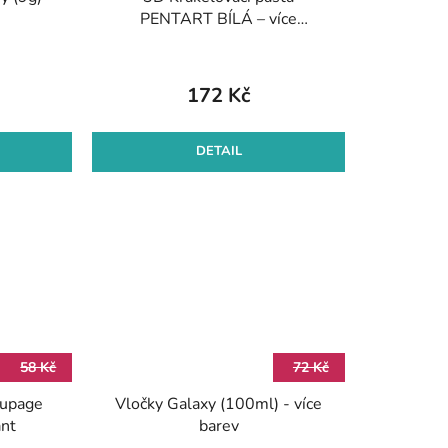
PENTART BÍLÁ – více
velikostí
172 Kč
DETAIL
58 Kč
72 Kč
oupage
Vločky Galaxy (100ml) - více
ant
barev