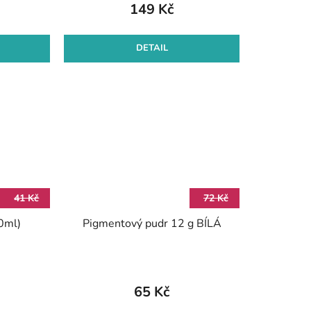
149 Kč
DETAIL
41 Kč
72 Kč
20ml)
Pigmentový pudr 12 g BÍLÁ
65 Kč