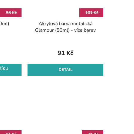
58 Kč
101 Kč
80ml)
Akrylová barva metalická
Glamour (50ml) - více barev
91 Kč
ŠÍKU
DETAIL