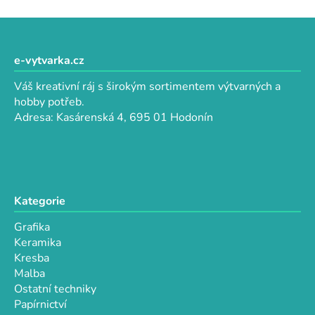
v
l
Z
á
á
d
p
e-vytvarka.cz
a
a
c
Váš kreativní ráj s širokým sortimentem výtvarných a
t
í
hobby potřeb.
p
í
Adresa: Kasárenská 4, 695 01 Hodonín
r
v
k
y
v
Kategorie
ý
p
Grafika
i
Keramika
s
Kresba
u
Malba
Ostatní techniky
Papírnictví