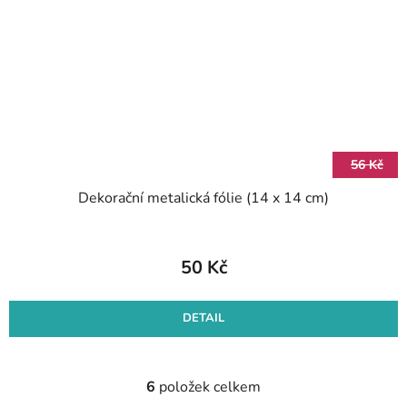
56 Kč
Dekorační metalická fólie (14 x 14 cm)
50 Kč
DETAIL
6
položek celkem
O