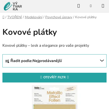
Přejít
Hledat
na
NÁKUPNÍ
KOŠÍK
obsah
Domů
/
TVOŘENÍ
/
Modelování
/
Povrchové úpravy
/
Kovové plátky
Kovové plátky
Kovové plátky – lesk a elegance pro vaše projekty
Ř
Řadit podle:
Nejprodávanější
a
z
e
OTEVŘÍT FILTR
n
V
í
ý
p
p
r
i
o