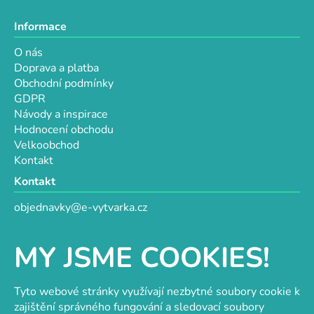
Informace
O nás
Doprava a platba
Obchodní podmínky
GDPR
Návody a inspirace
Hodnocení obchodu
Velkoobchod
Kontakt
Kontakt
objednavky@e-vytvarka.cz
+420 725 657 656
+420 776 848 482
MY JSME COOKIES!
Facebook
Tyto webové stránky využívají nezbytné soubory cookie k
zajištění správného fungování a sledovací soubory