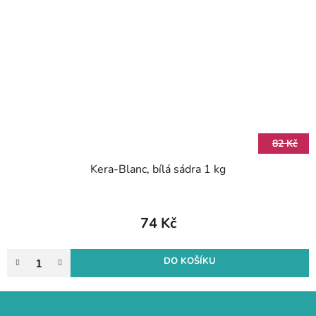
82 Kč
Kera-Blanc, bílá sádra 1 kg
74 Kč
DO KOŠÍKU
Z