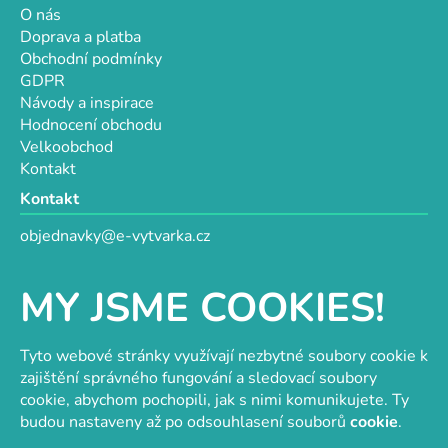
O nás
Doprava a platba
Obchodní podmínky
GDPR
Návody a inspirace
Hodnocení obchodu
Velkoobchod
Kontakt
Kontakt
objednavky@e-vytvarka.cz
+420 725 657 656
+420 776 848 482
MY JSME COOKIES!
Facebook
Tyto webové stránky využívají nezbytné soubory cookie k
zajištění správného fungování a sledovací soubory
cookie, abychom pochopili, jak s nimi komunikujete. Ty
Velkoobchod s korálky a komponenty
Tvořit je radost
budou nastaveny až po odsouhlasení souborů
cookie
.