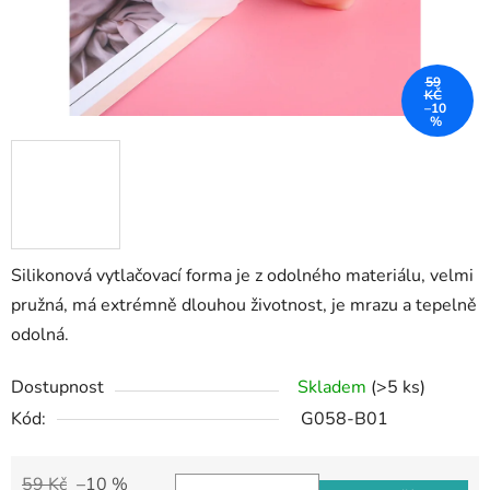
59
KČ
–10
%
Silikonová vytlačovací forma je z odolného materiálu, velmi
pružná, má extrémně dlouhou životnost, je mrazu a tepelně
odolná.
Dostupnost
Skladem
(>5 ks)
Kód:
G058-B01
59 Kč
–10 %