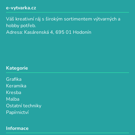
á
p
e-vytvarka.cz
a
Váš kreativní ráj s širokým sortimentem výtvarných a
t
hobby potřeb.
í
Adresa: Kasárenská 4, 695 01 Hodonín
Kategorie
Grafika
Keramika
Kresba
Malba
Ostatní techniky
Papírnictví
Informace