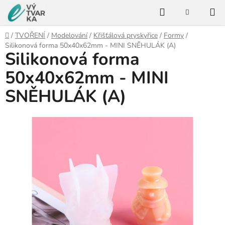
Přejít
Hledat
na
NÁKUPNÍ
KOŠÍK
obsah
Domů
/
TVOŘENÍ
/
Modelování
/
Křišťálová pryskyřice
/
Formy
/
Silikonová forma 50x40x62mm - MINI SNĚHULÁK (A)
Silikonová forma
50x40x62mm - MINI
SNĚHULÁK (A)