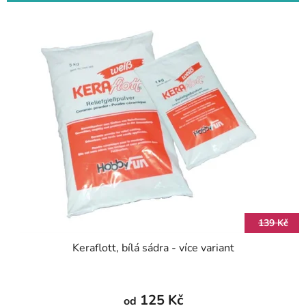
139 Kč
Keraflott, bílá sádra - více variant
125 Kč
od