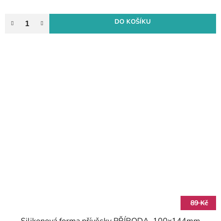
DO KOŠÍKU
89 Kč
Silikonová forma přívěsky PŘÍRODA, 100x144mm