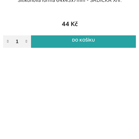
Silikonová forma 64x43x7mm - SRDÍČKA XIV.
44 Kč
DO KOŠÍKU