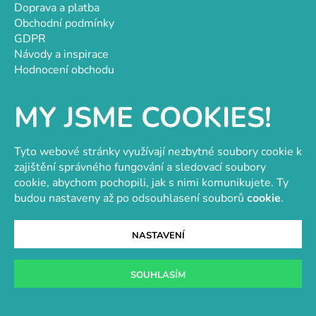
Doprava a platba
Obchodní podmínky
GDPR
Návody a inspirace
Hodnocení obchodu
Velkoobchod
Kontakt
MY JSME COOKIES!
Kontakt
objednavky@e-vytvarka.cz
Tyto webové stránky využívají nezbytné soubory cookie k
+420 725 657 656
zajištění správného fungování a sledovací soubory
+420 776 848 482
cookie, abychom pochopili, jak s nimi komunikujete. Ty
budou nastaveny až po odsouhlasení souborů
cookie
.
Facebook
NASTAVENÍ
Velkoobchod s korálky a komponenty
Tvořit je radost
SOUHLASÍM