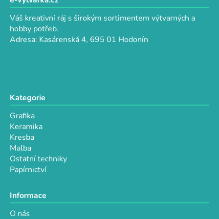
p
p
a
r
Váš kreativní ráj s širokým sortimentem výtvarných a
t
v
hobby potřeb.
k
í
Adresa: Kasárenská 4, 695 01 Hodonín
y
v
ý
p
i
Kategorie
s
u
Grafika
Keramika
Kresba
Malba
Ostatní techniky
Papírnictví
Informace
O nás