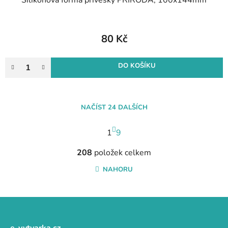
80 Kč
DO KOŠÍKU
NAČÍST 24 DALŠÍCH
S
1
t
9
r
O
á
208
položek celkem
v
n
l
NAHORU
k
á
o
d
v
a
Z
á
c
n
á
í
í
e-vytvarka.cz