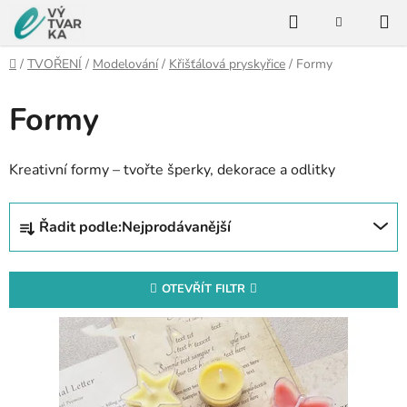
Přejít
Hledat
na
NÁKUPNÍ
KOŠÍK
obsah
Domů
/
TVOŘENÍ
/
Modelování
/
Křišťálová pryskyřice
/
Formy
Formy
Kreativní formy – tvořte šperky, dekorace a odlitky
Ř
Řadit podle:
Nejprodávanější
a
z
e
OTEVŘÍT FILTR
n
V
í
ý
p
p
r
i
o