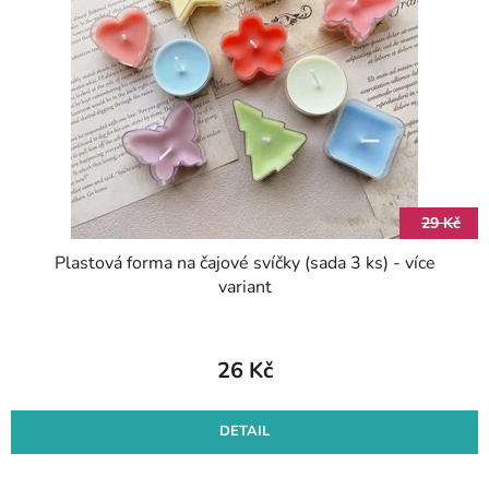
s
d
p
u
r
k
o
t
d
ů
u
k
t
29 Kč
ů
Plastová forma na čajové svíčky (sada 3 ks) - více
variant
26 Kč
DETAIL