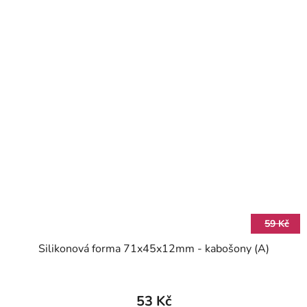
59 Kč
Silikonová forma 71x45x12mm - kabošony (A)
53 Kč