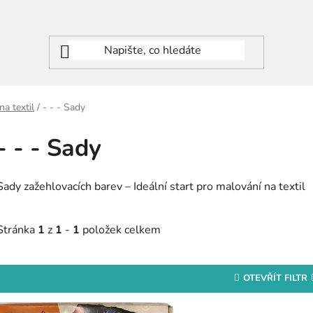
na textil
/
- - - Sady
- - - Sady
Sady zažehlovacích barev – Ideální start pro malování na textil
Stránka
1
z
1
-
1
položek celkem
OTEVŘÍT FILTR
V