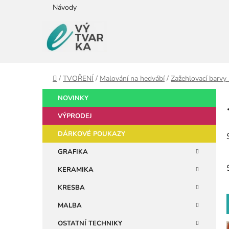
Přejít
Návody
na
obsah
Domů
/
TVOŘENÍ
/
Malování na hedvábí
/
Zažehlovací barvy 
P
K
Přeskočit
NOVINKY
a
kategorie
o
t
VÝPRODEJ
s
e
t
DÁRKOVÉ POUKAZY
g
r
o
GRAFIKA
a
r
KERAMIKA
i
n
e
n
KRESBA
í
MALBA
p
OSTATNÍ TECHNIKY
a