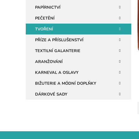
n
PAPÍRNICTVÍ
e
PEČETĚNÍ
i
l
TVOŘENÍ
PŘÍZE A PŘÍSLUŠENSTVÍ
TEXTILNÍ GALANTERIE
ARANŽOVÁNÍ
KARNEVAL A OSLAVY
BIŽUTERIE A MÓDNÍ DOPLŇKY
DÁRKOVÉ SADY