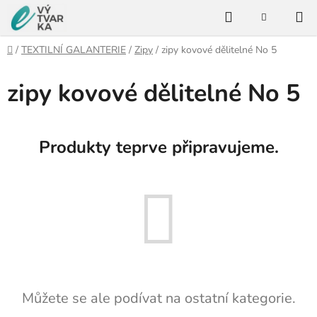
Přejít
Hledat
na
NÁKUPNÍ
KOŠÍK
obsah
Domů
/
TEXTILNÍ GALANTERIE
/
Zipy
/
zipy kovové dělitelné No 5
zipy kovové dělitelné No 5
Produkty teprve připravujeme.
Můžete se ale podívat na ostatní kategorie.