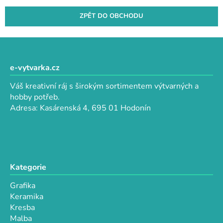
ZPĚT DO OBCHODU
Z
á
p
e-vytvarka.cz
a
Váš kreativní ráj s širokým sortimentem výtvarných a
t
hobby potřeb.
í
Adresa: Kasárenská 4, 695 01 Hodonín
Kategorie
Grafika
Keramika
Kresba
Malba