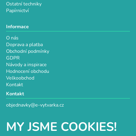
Ostatní techniky
Papírnictví
Informace
O nás
Doprava a platba
Obchodní podmínky
GDPR
Návody a inspirace
Hodnocení obchodu
Velkoobchod
Kontakt
Kontakt
objednavky@e-vytvarka.cz
+420 725 657 656
+420 776 848 482
MY JSME COOKIES!
Facebook