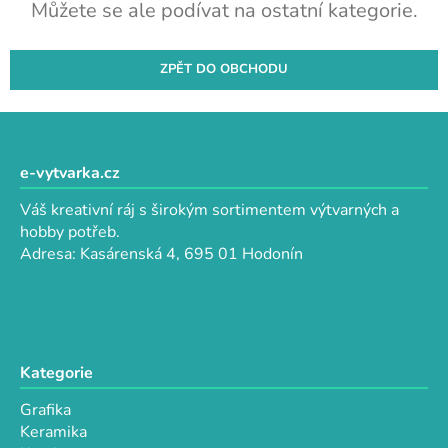
Můžete se ale podívat na ostatní kategorie.
ZPĚT DO OBCHODU
Z
á
p
e-vytvarka.cz
a
Váš kreativní ráj s širokým sortimentem výtvarných a
t
hobby potřeb.
í
Adresa: Kasárenská 4, 695 01 Hodonín
Kategorie
Grafika
Keramika