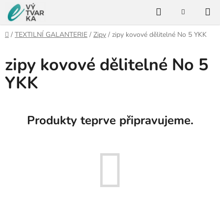
Přejít
Hledat
na
NÁKUPNÍ
KOŠÍK
obsah
Domů
/
TEXTILNÍ GALANTERIE
/
Zipy
/
zipy kovové dělitelné No 5 YKK
zipy kovové dělitelné No 5
YKK
Produkty teprve připravujeme.