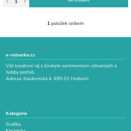
DO KOŠÍKU
1
položek celkem
O
v
l
Z
á
á
d
p
e-vytvarka.cz
a
a
c
Váš kreativní ráj s širokým sortimentem výtvarných a
t
í
hobby potřeb.
p
í
Adresa: Kasárenská 4, 695 01 Hodonín
r
v
k
y
v
Kategorie
ý
p
Grafika
i
Keramika