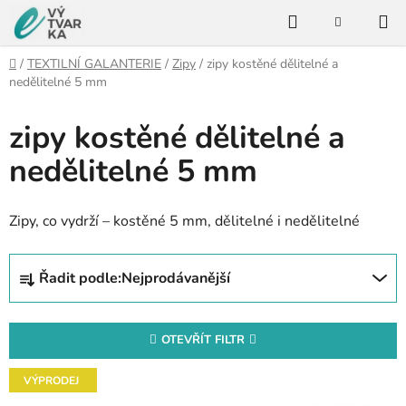
Přejít
Hledat
na
NÁKUPNÍ
KOŠÍK
obsah
Domů
/
TEXTILNÍ GALANTERIE
/
Zipy
/
zipy kostěné dělitelné a
nedělitelné 5 mm
zipy kostěné dělitelné a
nedělitelné 5 mm
Zipy, co vydrží – kostěné 5 mm, dělitelné i nedělitelné
Ř
Řadit podle:
Nejprodávanější
a
z
e
OTEVŘÍT FILTR
n
V
í
VÝPRODEJ
ý
p