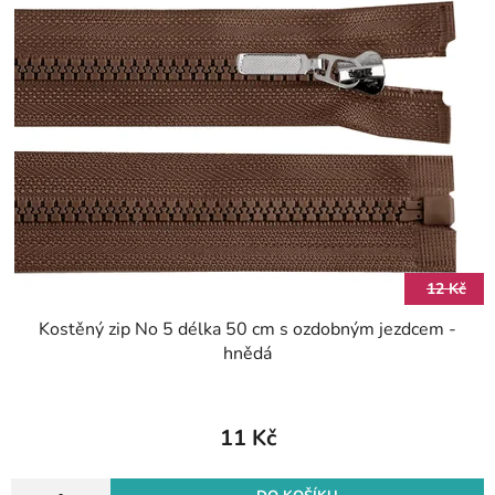
p
r
i
o
s
d
p
u
r
k
o
t
d
ů
u
k
t
12 Kč
ů
Kostěný zip No 5 délka 50 cm s ozdobným jezdcem -
hnědá
11 Kč