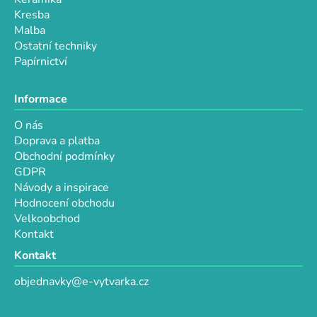
s
Kresba
u
Malba
Ostatní techniky
Papírnictví
Informace
O nás
Doprava a platba
Obchodní podmínky
GDPR
Návody a inspirace
Hodnocení obchodu
Velkoobchod
Kontakt
Kontakt
objednavky@e-vytvarka.cz
+420 725 657 656
+420 776 848 482