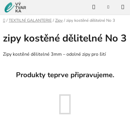
Přejít
Hledat
na
NÁKUPNÍ
KOŠÍK
obsah
Domů
/
TEXTILNÍ GALANTERIE
/
Zipy
/
zipy kostěné dělitelné No 3
zipy kostěné dělitelné No 3
Zipy kostěné dělitelné 3mm – odolné zipy pro šití
Produkty teprve připravujeme.