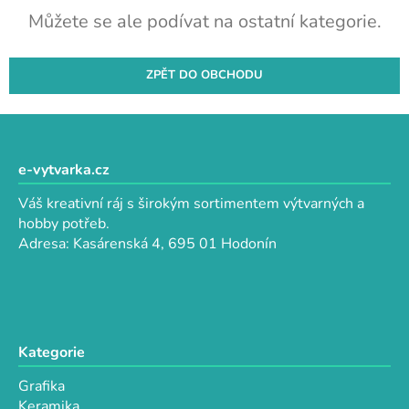
Můžete se ale podívat na ostatní kategorie.
ZPĚT DO OBCHODU
Z
á
p
e-vytvarka.cz
a
Váš kreativní ráj s širokým sortimentem výtvarných a
t
hobby potřeb.
í
Adresa: Kasárenská 4, 695 01 Hodonín
Kategorie
Grafika
Keramika