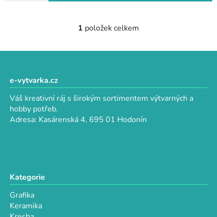
1
položek celkem
O
v
l
Z
á
á
d
p
e-vytvarka.cz
a
a
c
Váš kreativní ráj s širokým sortimentem výtvarných a
t
í
hobby potřeb.
p
í
Adresa: Kasárenská 4, 695 01 Hodonín
r
v
k
y
v
Kategorie
ý
p
Grafika
i
Keramika
s
Kresba