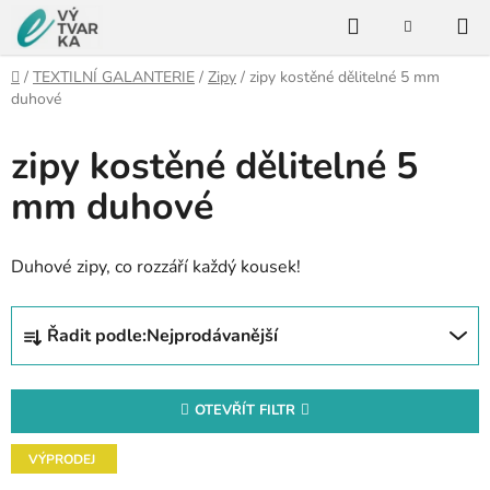
Přejít
Hledat
na
NÁKUPNÍ
KOŠÍK
obsah
Domů
/
TEXTILNÍ GALANTERIE
/
Zipy
/
zipy kostěné dělitelné 5 mm
duhové
zipy kostěné dělitelné 5
mm duhové
Duhové zipy, co rozzáří každý kousek!
Ř
Řadit podle:
Nejprodávanější
a
z
e
OTEVŘÍT FILTR
n
V
í
VÝPRODEJ
ý
p