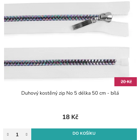
p
r
i
o
s
d
p
u
r
k
o
t
d
ů
u
k
t
20 Kč
ů
Duhový kostěný zip No 5 délka 50 cm - bílá
18 Kč
DO KOŠÍKU