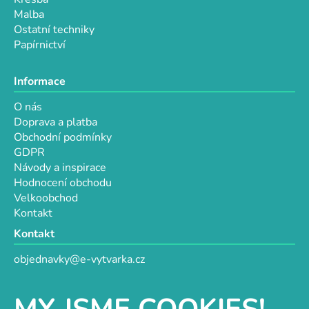
u
Malba
Ostatní techniky
Papírnictví
Informace
O nás
Doprava a platba
Obchodní podmínky
GDPR
Návody a inspirace
Hodnocení obchodu
Velkoobchod
Kontakt
Kontakt
objednavky@e-vytvarka.cz
+420 725 657 656
+420 776 848 482