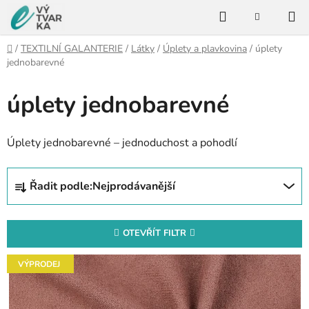
Přejít
Hledat
na
NÁKUPNÍ
KOŠÍK
obsah
Domů
/
TEXTILNÍ GALANTERIE
/
Látky
/
Úplety a plavkovina
/
úplety
jednobarevné
úplety jednobarevné
Úplety jednobarevné – jednoduchost a pohodlí
Ř
Řadit podle:
Nejprodávanější
a
z
e
OTEVŘÍT FILTR
n
V
í
VÝPRODEJ
ý
p
p
r