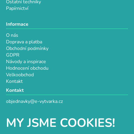
Ostatní techniky
Papírnictví
Informace
O nás
Doprava a platba
Obchodní podmínky
GDPR
Návody a inspirace
Hodnocení obchodu
Velkoobchod
Kontakt
Kontakt
objednavky@e-vytvarka.cz
+420 725 657 656
+420 776 848 482
MY JSME COOKIES!
Facebook