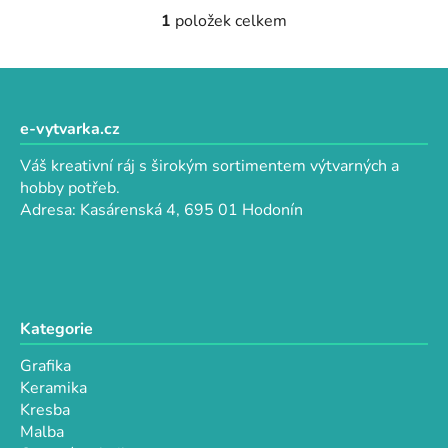
1
položek celkem
O
v
l
Z
á
á
d
p
e-vytvarka.cz
a
a
c
Váš kreativní ráj s širokým sortimentem výtvarných a
t
í
hobby potřeb.
p
í
Adresa: Kasárenská 4, 695 01 Hodonín
r
v
k
y
v
Kategorie
ý
p
Grafika
i
Keramika
s
Kresba
u
Malba