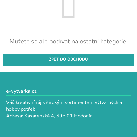
Můžete se ale podívat na ostatní kategorie.
ZPĚT DO OBCHODU
Z
á
p
e-vytvarka.cz
a
Váš kreativní ráj s širokým sortimentem výtvarných a
t
hobby potřeb.
í
Adresa: Kasárenská 4, 695 01 Hodonín