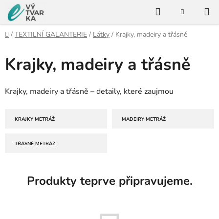
Přejít
Hledat
na
NÁKUPNÍ
KOŠÍK
obsah
Domů
/
TEXTILNÍ GALANTERIE
/
Látky
/
Krajky, madeiry a třásně
Krajky, madeiry a třásně
Krajky, madeiry a třásně – detaily, které zaujmou
KRAJKY METRÁŽ
MADEIRY METRÁŽ
TŘÁSNĚ METRÁŽ
Produkty teprve připravujeme.