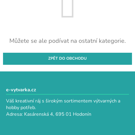
Můžete se ale podívat na ostatní kategorie.
ZPĚT DO OBCHODU
Z
á
p
e-vytvarka.cz
a
Váš kreativní ráj s širokým sortimentem výtvarných a
t
hobby potřeb.
í
Adresa: Kasárenská 4, 695 01 Hodonín