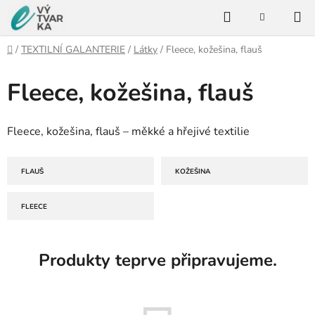
Přejít
Hledat
na
NÁKUPNÍ
KOŠÍK
obsah
Domů
/
TEXTILNÍ GALANTERIE
/
Látky
/
Fleece, kožešina, flauš
Fleece, kožešina, flauš
Fleece, kožešina, flauš – měkké a hřejivé textilie
FLAUŠ
KOŽEŠINA
FLEECE
Produkty teprve připravujeme.