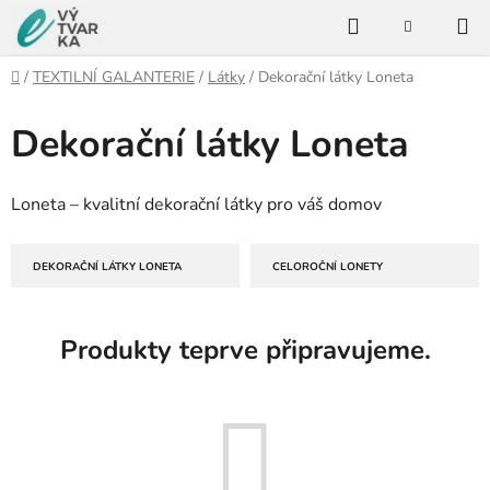
Přejít
Hledat
na
NÁKUPNÍ
KOŠÍK
obsah
Domů
/
TEXTILNÍ GALANTERIE
/
Látky
/
Dekorační látky Loneta
Dekorační látky Loneta
Loneta – kvalitní dekorační látky pro váš domov
DEKORAČNÍ LÁTKY LONETA
CELOROČNÍ LONETY
Produkty teprve připravujeme.