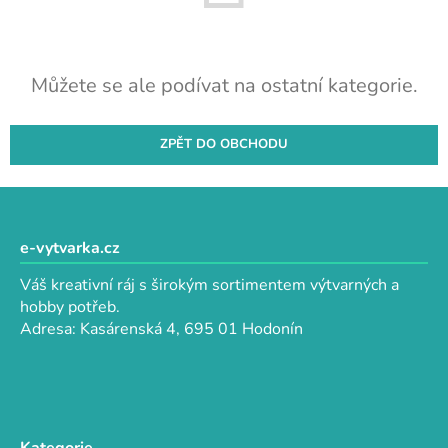
Můžete se ale podívat na ostatní kategorie.
ZPĚT DO OBCHODU
Z
á
p
e-vytvarka.cz
a
Váš kreativní ráj s širokým sortimentem výtvarných a
t
hobby potřeb.
í
Adresa: Kasárenská 4, 695 01 Hodonín
Kategorie