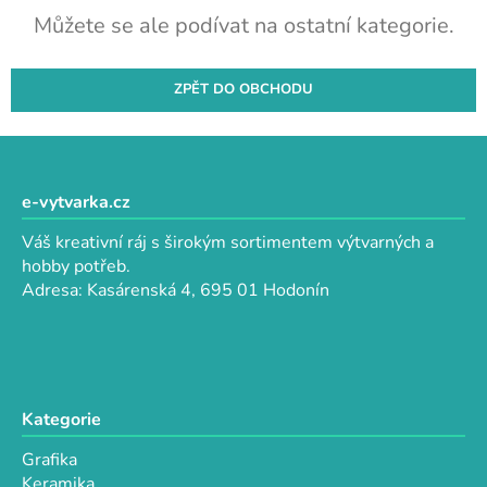
Můžete se ale podívat na ostatní kategorie.
ZPĚT DO OBCHODU
Z
á
p
e-vytvarka.cz
a
Váš kreativní ráj s širokým sortimentem výtvarných a
t
hobby potřeb.
í
Adresa: Kasárenská 4, 695 01 Hodonín
Kategorie
Grafika
Keramika