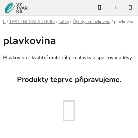
Přejít
Hledat
na
NÁKUPNÍ
KOŠÍK
obsah
Domů
/
TEXTILNÍ GALANTERIE
/
Látky
/
Úplety a plavkovina
/
plavkovina
plavkovina
Plavkovina – kvalitní materiál pro plavky a sportovní oděvy
Produkty teprve připravujeme.