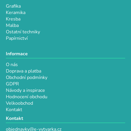
p
Grafika
i
Keramika
s
Kresba
u
Malba
Ostatní techniky
Papírnictví
Informace
O nás
Doprava a platba
Obchodní podmínky
GDPR
Návody a inspirace
Hodnocení obchodu
Velkoobchod
Kontakt
Kontakt
objednavky@e-vytvarka.cz