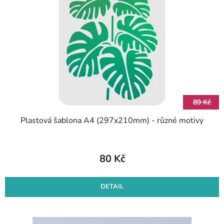
s
d
p
u
r
k
o
t
d
ů
u
k
t
89 Kč
ů
Plastová šablona A4 (297x210mm) - různé motivy
80 Kč
DETAIL