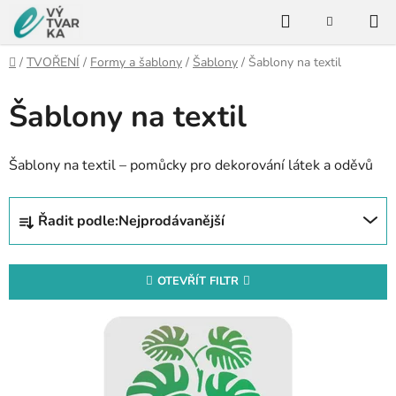
Přejít
Hledat
na
NÁKUPNÍ
KOŠÍK
obsah
Domů
/
TVOŘENÍ
/
Formy a šablony
/
Šablony
/
Šablony na textil
Šablony na textil
Šablony na textil – pomůcky pro dekorování látek a oděvů
Ř
Řadit podle:
Nejprodávanější
a
z
e
OTEVŘÍT FILTR
n
V
í
ý
p
p
r
i
o