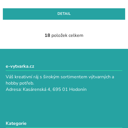
DETAIL
18
položek celkem
O
v
l
Z
á
á
d
p
e-vytvarka.cz
a
a
c
Váš kreativní ráj s širokým sortimentem výtvarných a
t
í
hobby potřeb.
p
í
Adresa: Kasárenská 4, 695 01 Hodonín
r
v
k
y
v
Kategorie
ý