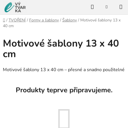
Přejít
Hledat
na
NÁKUPNÍ
KOŠÍK
obsah
Domů
/
TVOŘENÍ
/
Formy a šablony
/
Šablony
/
Motivové šablony 13 x
40 cm
Motivové šablony 13 x 40
cm
Motivové šablony 13 x 40 cm – přesné a snadno použitelné
Produkty teprve připravujeme.