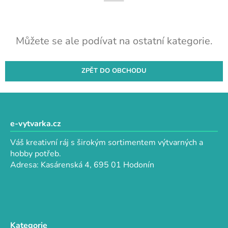
Můžete se ale podívat na ostatní kategorie.
ZPĚT DO OBCHODU
Z
á
p
e-vytvarka.cz
a
Váš kreativní ráj s širokým sortimentem výtvarných a
t
hobby potřeb.
í
Adresa: Kasárenská 4, 695 01 Hodonín
Kategorie