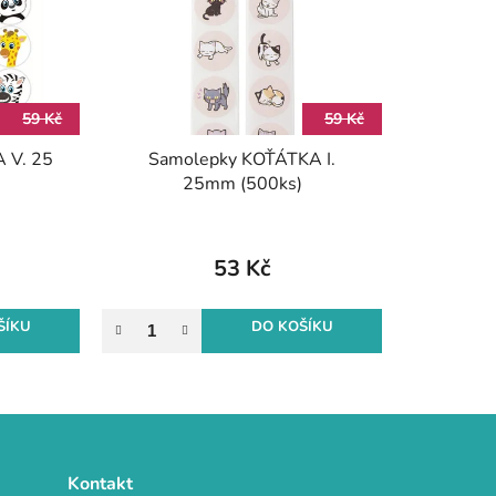
o
d
u
k
59 Kč
59 Kč
t
 V. 25
Samolepky KOŤÁTKA I.
ů
25mm (500ks)
53 Kč
ŠÍKU
DO KOŠÍKU
Kontakt