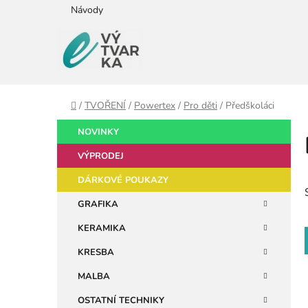
Přejít
Návody
na
obsah
Domů
/
TVOŘENÍ
/
Powertex
/
Pro děti
/
Předškoláci
P
K
Přeskočit
NOVINKY
a
kategorie
o
t
VÝPRODEJ
s
e
t
DÁRKOVÉ POUKAZY
g
r
o
GRAFIKA
a
r
KERAMIKA
i
n
e
n
KRESBA
í
MALBA
p
OSTATNÍ TECHNIKY
a