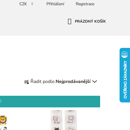
CZK
Přihlášení
Registrace
PRÁZDNÝ KOŠÍK
NÁKUPNÍ
KOŠÍK
Ř
Řadit podle:
Nejprodávanější
a
z
e
n
í
p
r