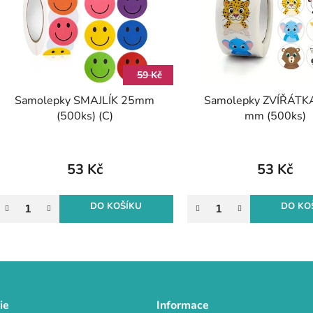
s
p
r
59 Kč
o
Samolepky SMAJLÍK 25mm
Samolepky ZVÍŘÁTKA
d
(500ks) (C)
mm (500ks)
u
k
t
53 Kč
53 Kč
ů
DO KOŠÍKU
DO KO
O
v
l
á
d
ie
Informace