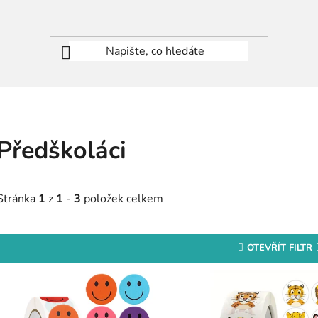
Předškoláci
Stránka
1
z
1
-
3
položek celkem
OTEVŘÍT FILTR
V
ý
p