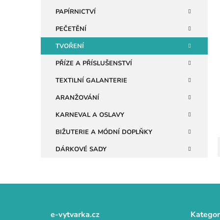
i
n
PAPÍRNICTVÍ
e
PEČETĚNÍ
l
TVOŘENÍ
PŘÍZE A PŘÍSLUŠENSTVÍ
TEXTILNÍ GALANTERIE
ARANŽOVÁNÍ
KARNEVAL A OSLAVY
BIŽUTERIE A MÓDNÍ DOPLŇKY
DÁRKOVÉ SADY
Z
á
e-vytvarka.cz
Kategor