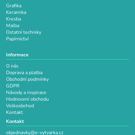
p
Grafika
i
Keramika
s
Kresba
u
Malba
Ostatní techniky
Papírnictví
Informace
O nás
Doprava a platba
Obchodní podmínky
GDPR
Návody a inspirace
Hodnocení obchodu
Velkoobchod
Kontakt
Kontakt
objednavky@e-vytvarka.cz