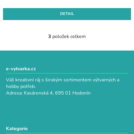
DETAIL
3
položek celkem
O
v
l
Z
á
á
d
p
e-vytvarka.cz
a
a
c
Váš kreativní ráj s širokým sortimentem výtvarných a
t
í
hobby potřeb.
p
í
Adresa: Kasárenská 4, 695 01 Hodonín
r
v
k
y
v
Kategorie
ý