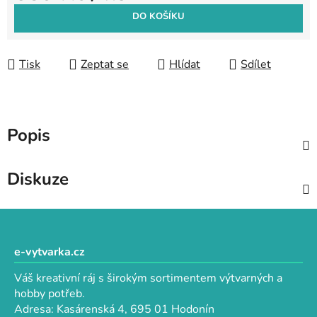
Měrná cena:
DO KOŠÍKU
Tisk
Zeptat se
Hlídat
Sdílet
Popis
Diskuze
Z
á
p
e-vytvarka.cz
a
Váš kreativní ráj s širokým sortimentem výtvarných a
t
hobby potřeb.
í
Adresa: Kasárenská 4, 695 01 Hodonín