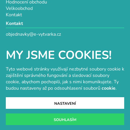
Hodnocení obchodu
Velkoobchod
Kontakt
Kontakt
objednavky@e-vytvarka.cz
+420 725 657 656
+420 776 848 482
MY JSME COOKIES!
Facebook
Tyto webové stránky využívají nezbytné soubory cookie k
zajištění správného fungování a sledovací soubory
cookie, abychom pochopili, jak s nimi komunikujete. Ty
Velkoobchod s korálky a komponenty
Tvořit je radost
budou nastaveny až po odsouhlasení souborů
cookie
.
NASTAVENÍ
Vytvořil Shoptet
SOUHLASÍM
Copyright 2026
e-vytvarka.cz
. Všechna práva