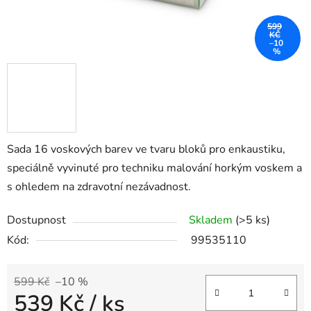
599
KČ
–10
%
Sada 16 voskových barev ve tvaru bloků pro enkaustiku,
speciálně vyvinuté pro techniku malování horkým voskem a
s ohledem na zdravotní nezávadnost.
Dostupnost
Skladem
(>5 ks)
Kód:
99535110
599 Kč
–10 %
539 Kč
/ ks