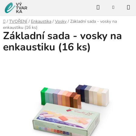
Přejít
Hledat
na
NÁKUPNÍ
KOŠÍK
obsah
Domů
/
TVOŘENÍ
/
Enkaustika
/
Vosky
/
Základní sada - vosky na
enkaustiku (16 ks)
Základní sada - vosky na
enkaustiku (16 ks)