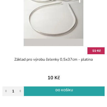
o
s
d
p
u
r
k
o
t
d
ů
u
k
t
11 Kč
ů
Základ pro výrobu čelenky 0,5x37cm - platina
10 Kč
DO KOŠÍKU