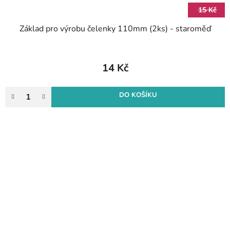
15 Kč
Základ pro výrobu čelenky 110mm (2ks) - staroměď
14 Kč
DO KOŠÍKU