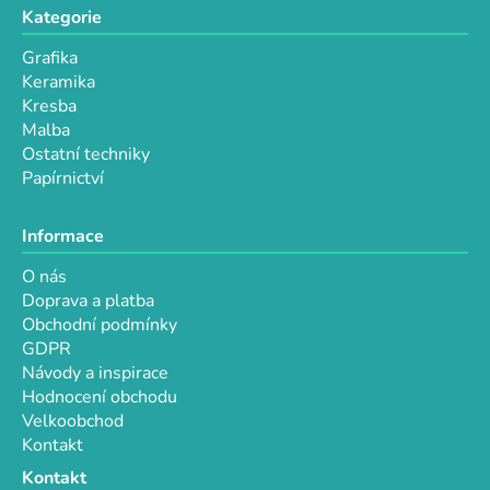
v
Kategorie
ý
p
Grafika
i
Keramika
s
Kresba
u
Malba
Ostatní techniky
Papírnictví
Informace
O nás
Doprava a platba
Obchodní podmínky
GDPR
Návody a inspirace
Hodnocení obchodu
Velkoobchod
Kontakt
Kontakt