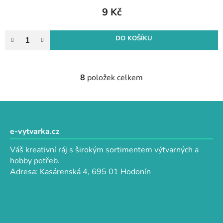
9 Kč
DO KOŠÍKU
8
položek celkem
O
v
l
Z
á
á
d
p
e-vytvarka.cz
a
a
c
Váš kreativní ráj s širokým sortimentem výtvarných a
t
í
hobby potřeb.
p
í
Adresa: Kasárenská 4, 695 01 Hodonín
r
v
k
y