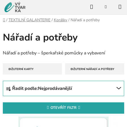
Přejít
Hledat
na
NÁKUPNÍ
KOŠÍK
obsah
Domů
/
TEXTILNÍ GALANTERIE
/
Korálky
/
Nářadí a potřeby
Nářadí a potřeby
Nářadí a potřeby – šperkařské pomůcky a vybavení
BIŽUTERNÍ KARTY
BIŽUTERNÍ NÁŘADÍ A POTŘEBY
Ř
Řadit podle:
Nejprodávanější
a
z
e
OTEVŘÍT FILTR
n
V
í