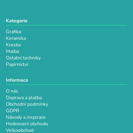
k
y
v
Kategorie
ý
p
Grafika
i
Keramika
s
Kresba
u
Malba
Ostatní techniky
Papírnictví
Informace
O nás
Doprava a platba
Obchodní podmínky
GDPR
Návody a inspirace
Hodnocení obchodu
Velkoobchod