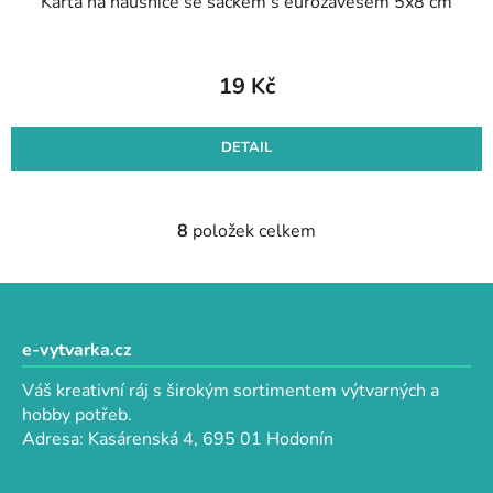
Karta na náušnice se sáčkem s eurozávěsem 5x8 cm
19 Kč
DETAIL
8
položek celkem
O
v
l
Z
á
á
d
p
e-vytvarka.cz
a
a
c
Váš kreativní ráj s širokým sortimentem výtvarných a
t
í
hobby potřeb.
p
í
Adresa: Kasárenská 4, 695 01 Hodonín
r
v