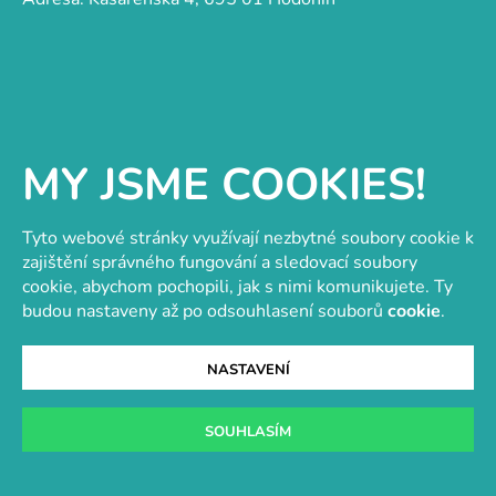
y
v
ý
p
i
Kategorie
s
u
MY JSME COOKIES!
Grafika
Keramika
Kresba
Tyto webové stránky využívají nezbytné soubory cookie k
Malba
zajištění správného fungování a sledovací soubory
Ostatní techniky
cookie, abychom pochopili, jak s nimi komunikujete. Ty
Papírnictví
budou nastaveny až po odsouhlasení souborů
cookie
.
Informace
NASTAVENÍ
O nás
Doprava a platba
SOUHLASÍM
Obchodní podmínky
GDPR
Návody a inspirace