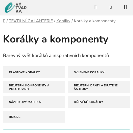
Přejít
Hledat
na
NÁKUPNÍ
KOŠÍK
obsah
Domů
/
TEXTILNÍ GALANTERIE
/
Korálky
/
Korálky a komponenty
Korálky a komponenty
Barevný svět korálků a inspirativních komponentů
PLASTOVÉ KORÁLKY
SKLENĚNÉ KORÁLKY
BIŽUTERNÍ KOMPONENTY A
BIŽUTERNÍ DRÁTY A DRÁTĚNÉ
POLOTOVARY
ŠABLONY
NÁVLEKOVÝ MATERIÁL
DŘEVĚNÉ KORÁLKY
ROKAJL
Ř