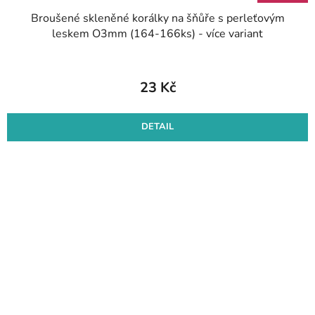
Broušené skleněné korálky na šňůře s perleťovým
leskem O3mm (164-166ks) - více variant
23 Kč
DETAIL