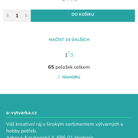
DO KOŠÍKU
NAČÍST 24 DALŠÍCH
S
1
t
3
r
O
á
65
položek celkem
v
n
l
NAHORU
k
á
o
d
v
a
Z
á
c
n
á
í
í
p
e-vytvarka.cz
p
a
r
Váš kreativní ráj s širokým sortimentem výtvarných a
t
v
hobby potřeb.
k
í
Adresa: Kasárenská 4, 695 01 Hodonín